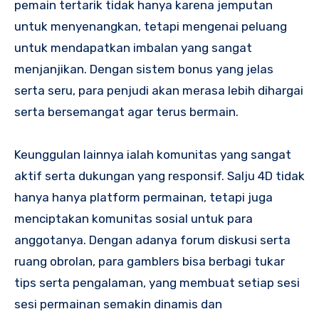
pemain tertarik tidak hanya karena jemputan
untuk menyenangkan, tetapi mengenai peluang
untuk mendapatkan imbalan yang sangat
menjanjikan. Dengan sistem bonus yang jelas
serta seru, para penjudi akan merasa lebih dihargai
serta bersemangat agar terus bermain.
Keunggulan lainnya ialah komunitas yang sangat
aktif serta dukungan yang responsif. Salju 4D tidak
hanya hanya platform permainan, tetapi juga
menciptakan komunitas sosial untuk para
anggotanya. Dengan adanya forum diskusi serta
ruang obrolan, para gamblers bisa berbagi tukar
tips serta pengalaman, yang membuat setiap sesi
sesi permainan semakin dinamis dan