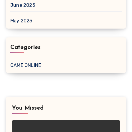
June 2025
May 2025
Categories
GAME ONLINE
You Missed