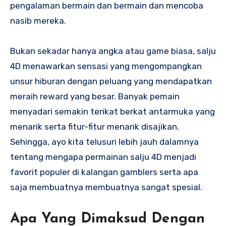
pengalaman bermain dan bermain dan mencoba
nasib mereka.
Bukan sekadar hanya angka atau game biasa, salju
4D menawarkan sensasi yang mengompangkan
unsur hiburan dengan peluang yang mendapatkan
meraih reward yang besar. Banyak pemain
menyadari semakin terikat berkat antarmuka yang
menarik serta fitur-fitur menarik disajikan.
Sehingga, ayo kita telusuri lebih jauh dalamnya
tentang mengapa permainan salju 4D menjadi
favorit populer di kalangan gamblers serta apa
saja membuatnya membuatnya sangat spesial.
Apa Yang Dimaksud Dengan