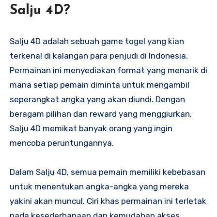
Salju 4D?
Salju 4D adalah sebuah game togel yang kian
terkenal di kalangan para penjudi di Indonesia.
Permainan ini menyediakan format yang menarik di
mana setiap pemain diminta untuk mengambil
seperangkat angka yang akan diundi. Dengan
beragam pilihan dan reward yang menggiurkan,
Salju 4D memikat banyak orang yang ingin
mencoba peruntungannya.
Dalam Salju 4D, semua pemain memiliki kebebasan
untuk menentukan angka-angka yang mereka
yakini akan muncul. Ciri khas permainan ini terletak
pada kesederhanaan dan kemudahan akses