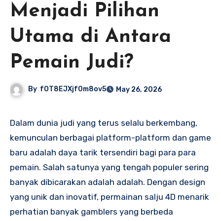
Menjadi Pilihan
Utama di Antara
Pemain Judi?
By
fOT8EJXjf0m8ov5
May 26, 2026
Dalam dunia judi yang terus selalu berkembang,
kemunculan berbagai platform-platform dan game
baru adalah daya tarik tersendiri bagi para para
pemain. Salah satunya yang tengah populer sering
banyak dibicarakan adalah adalah. Dengan design
yang unik dan inovatif, permainan salju 4D menarik
perhatian banyak gamblers yang berbeda