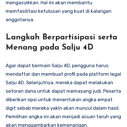
mengasyikkan. Hal ini akan membantu
memfasilitasi ketulusan yang kuat di kalangan
anggotanya.
Langkah Berpartisipasi serta
Menang pada Salju 4D
Agar dapat bermain Salju 4D, pengguna harus
mendaftar dan membuat profil pada platform legal
Salju 4D. Selanjutnya, mereka dapat melakukan
setoran dana untuk dapat memasang judi. Peserta
diberikan opsi untuk menentukan angka empat
digit sebab mereka yakin akan muncul dalam hasil.
Pemilihan angka ini akan menjadi acuan taruh yang
akan menggambarkan kemenangan.