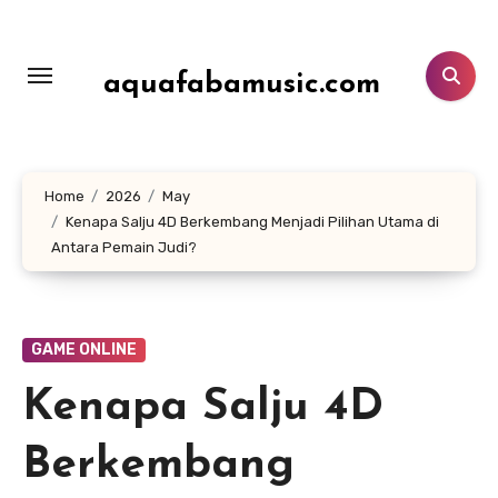
Skip
to
content
aquafabamusic.com
Home
2026
May
Kenapa Salju 4D Berkembang Menjadi Pilihan Utama di
Antara Pemain Judi?
GAME ONLINE
Kenapa Salju 4D
Berkembang