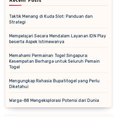
Recent Posts
Taktik Menang di Kuda Slot: Panduan dan
Strategi
Mempelajari Secara Mendalam Layanan IDN Play
beserta Aspek Istimewanya
Memahami Permainan Togel Singapura:
Kesempatan Berharga untuk Seluruh Pemain
Togel
Mengungkap Rahasia Bupatitogel yang Perlu
Diketahui
Warga-88 Mengeksplorasi Potensi dari Dunia