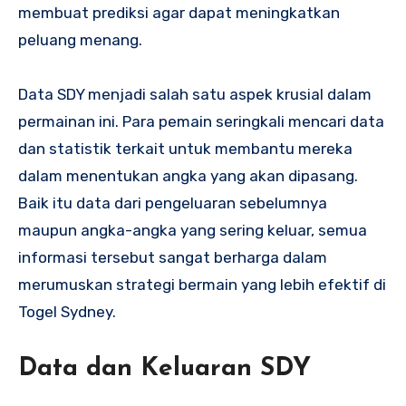
membuat prediksi agar dapat meningkatkan
peluang menang.
Data SDY menjadi salah satu aspek krusial dalam
permainan ini. Para pemain seringkali mencari data
dan statistik terkait untuk membantu mereka
dalam menentukan angka yang akan dipasang.
Baik itu data dari pengeluaran sebelumnya
maupun angka-angka yang sering keluar, semua
informasi tersebut sangat berharga dalam
merumuskan strategi bermain yang lebih efektif di
Togel Sydney.
Data dan Keluaran SDY