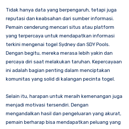
Tidak hanya data yang berpengaruh, tetapi juga
reputasi dan keabsahan dari sumber informasi.
Pemain cenderung mencari situs atau platform
yang terpercaya untuk mendapatkan informasi
terkini mengenai togel Sydney dan SDY Pools.
Dengan begitu, mereka merasa lebih yakin dan
percaya diri saat melakukan taruhan. Kepercayaan
ini adalah bagian penting dalam menciptakan
komunitas yang solid di kalangan pecinta togel.
Selain itu, harapan untuk meraih kemenangan juga
menjadi motivasi tersendiri. Dengan
mengandalkan hasil dan pengeluaran yang akurat,
pemain berharap bisa mendapatkan peluang yang