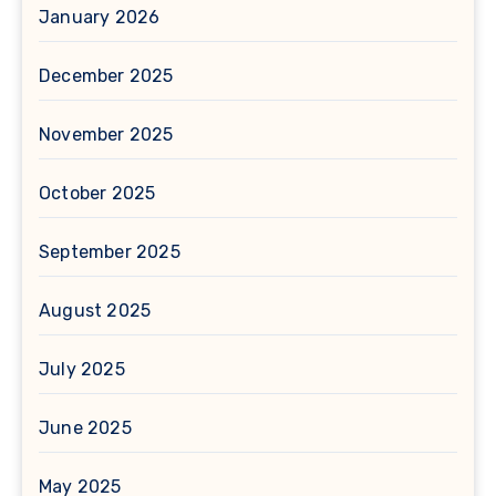
January 2026
December 2025
November 2025
October 2025
September 2025
August 2025
July 2025
June 2025
May 2025