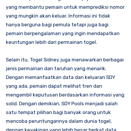
yang membantu pemain untuk memprediksi nomor
yang mungkin akan keluar. Informasi ini tidak
hanya berguna bagi pemula tetapi juga bagi
pemain berpengalaman yang ingin mendapatkan
keuntungan lebih dari permainan togel.
Selain itu, Togel Sidney juga menawarkan berbagai
jenis permainan dan taruhan yang menarik.
Dengan memanfaatkan data dan keluaran SDY
yang ada, pemain dapat melihat tren dan
mengambil keputusan berdasarkan informasi yang
solid. Dengan demikian, SDY Pools menjadi salah
satu tempat pilihan bagi banyak orang untuk
mencoba peruntungannya dalam dunia togel,
dengan keyakinan yang lebih besar berkat data