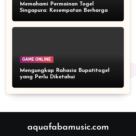
Memahami Permainan Togel
Singapura: Kesempatan Berharga
untuk Seluruh Pemain Togel
GAME ONLINE
Mengungkap Rahasia Bupatitogel
yang Perlu Diketahui
aquafabamusic.com