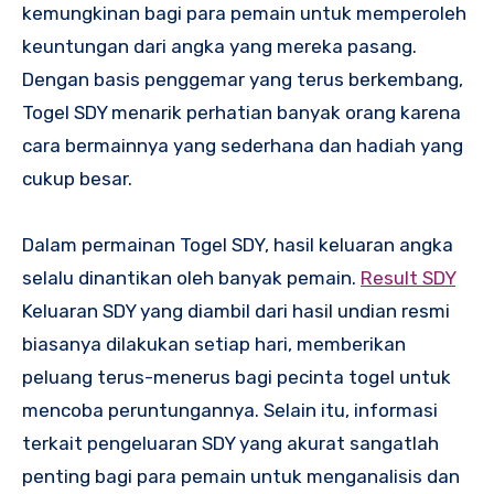
kemungkinan bagi para pemain untuk memperoleh
keuntungan dari angka yang mereka pasang.
Dengan basis penggemar yang terus berkembang,
Togel SDY menarik perhatian banyak orang karena
cara bermainnya yang sederhana dan hadiah yang
cukup besar.
Dalam permainan Togel SDY, hasil keluaran angka
selalu dinantikan oleh banyak pemain.
Result SDY
Keluaran SDY yang diambil dari hasil undian resmi
biasanya dilakukan setiap hari, memberikan
peluang terus-menerus bagi pecinta togel untuk
mencoba peruntungannya. Selain itu, informasi
terkait pengeluaran SDY yang akurat sangatlah
penting bagi para pemain untuk menganalisis dan