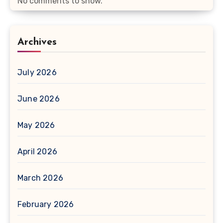
No comments to show.
Archives
July 2026
June 2026
May 2026
April 2026
March 2026
February 2026