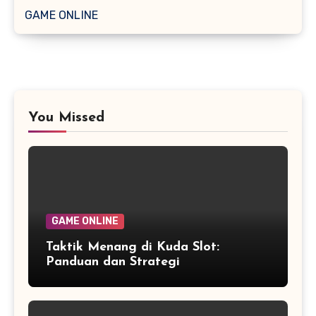
GAME ONLINE
You Missed
GAME ONLINE
Taktik Menang di Kuda Slot:
Panduan dan Strategi