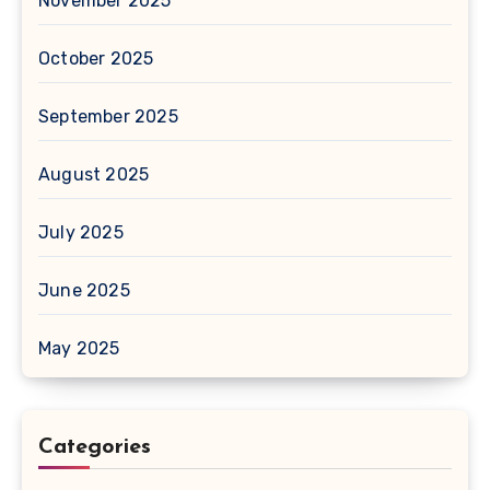
November 2025
October 2025
September 2025
August 2025
July 2025
June 2025
May 2025
Categories