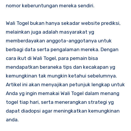
nomor keberuntungan mereka sendiri.
Wali Togel bukan hanya sekadar website prediksi,
melainkan juga adalah masyarakat yg
memberdayakan anggota-anggotanya untuk
berbagi data serta pengalaman mereka. Dengan
cara ikut di Wali Togel, para pemain bisa
mendapatkan beraneka tips dan kecakapan yg
kemungkinan tak mungkin ketahui sebelumnya.
Artikel ini akan menyajikan petunjuk lengkap untuk
Anda yg ingin memakai Wali Togel dalam menang
togel tiap hari, serta menerangkan strategi yg
dapat diadopsi agar meningkatkan kemungkinan
anda.