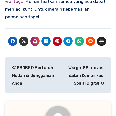
walitogel
Memanfaatkan semua yang ada dapat
menjadi kunci untuk meraih keberhasilan
permainan togel.
Post
SBOBET: Bertaruh
Warga-88: Inovasi
navigation
Mudah di Genggaman
dalam Komunikasi
Anda
Sosial Digital