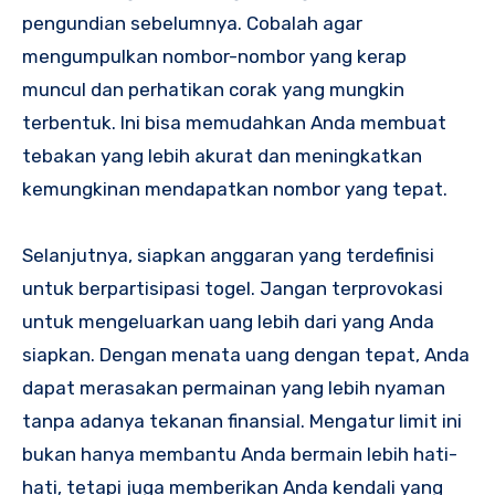
pengundian sebelumnya. Cobalah agar
mengumpulkan nombor-nombor yang kerap
muncul dan perhatikan corak yang mungkin
terbentuk. Ini bisa memudahkan Anda membuat
tebakan yang lebih akurat dan meningkatkan
kemungkinan mendapatkan nombor yang tepat.
Selanjutnya, siapkan anggaran yang terdefinisi
untuk berpartisipasi togel. Jangan terprovokasi
untuk mengeluarkan uang lebih dari yang Anda
siapkan. Dengan menata uang dengan tepat, Anda
dapat merasakan permainan yang lebih nyaman
tanpa adanya tekanan finansial. Mengatur limit ini
bukan hanya membantu Anda bermain lebih hati-
hati, tetapi juga memberikan Anda kendali yang