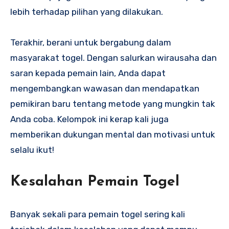
lebih terhadap pilihan yang dilakukan.
Terakhir, berani untuk bergabung dalam
masyarakat togel. Dengan salurkan wirausaha dan
saran kepada pemain lain, Anda dapat
mengembangkan wawasan dan mendapatkan
pemikiran baru tentang metode yang mungkin tak
Anda coba. Kelompok ini kerap kali juga
memberikan dukungan mental dan motivasi untuk
selalu ikut!
Kesalahan Pemain Togel
Banyak sekali para pemain togel sering kali