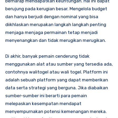
berharap mendapatkan keuntungan. Hal ini dapat
berujung pada kerugian besar. Mengelola budget
dan hanya berjudi dengan nominal yang bisa
diikhlaskan merupakan langkah langkah penting
menjaga menjaga permainan tetap menjadi
menyenangkan dan tidak merugikan merugikan.
Di akhir, banyak pemain cenderung tidak
menggunakan alat atau sumber yang tersedia ada,
contohnya walitogel atau wali togel. Platform ini
adalah sebuah platform yang dapat memberikan
data serta strategi yang berguna. Jika diabaikan
sumber-sumber ini berarti para pemain
melepaskan kesempatan mendapat
menyempurnakan potensi kemenangan mereka.