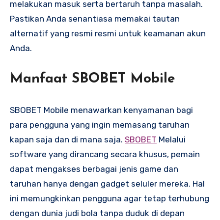
melakukan masuk serta bertaruh tanpa masalah.
Pastikan Anda senantiasa memakai tautan
alternatif yang resmi resmi untuk keamanan akun
Anda.
Manfaat SBOBET Mobile
SBOBET Mobile menawarkan kenyamanan bagi
para pengguna yang ingin memasang taruhan
kapan saja dan di mana saja.
SBOBET
Melalui
software yang dirancang secara khusus, pemain
dapat mengakses berbagai jenis game dan
taruhan hanya dengan gadget seluler mereka. Hal
ini memungkinkan pengguna agar tetap terhubung
dengan dunia judi bola tanpa duduk di depan