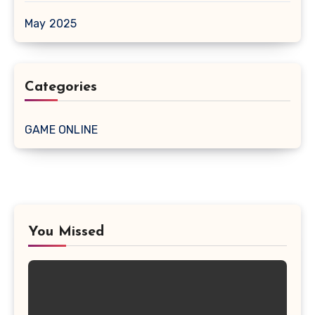
May 2025
Categories
GAME ONLINE
You Missed