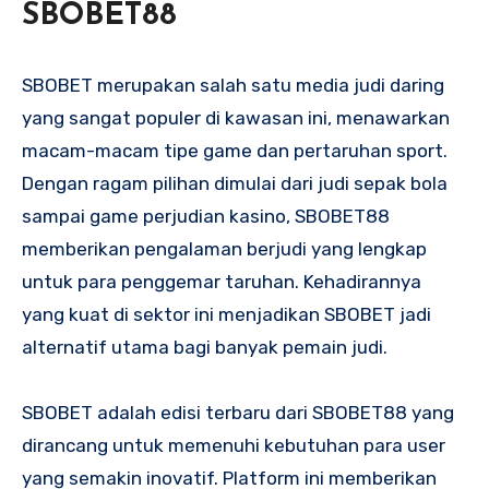
SBOBET88
SBOBET merupakan salah satu media judi daring
yang sangat populer di kawasan ini, menawarkan
macam-macam tipe game dan pertaruhan sport.
Dengan ragam pilihan dimulai dari judi sepak bola
sampai game perjudian kasino, SBOBET88
memberikan pengalaman berjudi yang lengkap
untuk para penggemar taruhan. Kehadirannya
yang kuat di sektor ini menjadikan SBOBET jadi
alternatif utama bagi banyak pemain judi.
SBOBET adalah edisi terbaru dari SBOBET88 yang
dirancang untuk memenuhi kebutuhan para user
yang semakin inovatif. Platform ini memberikan