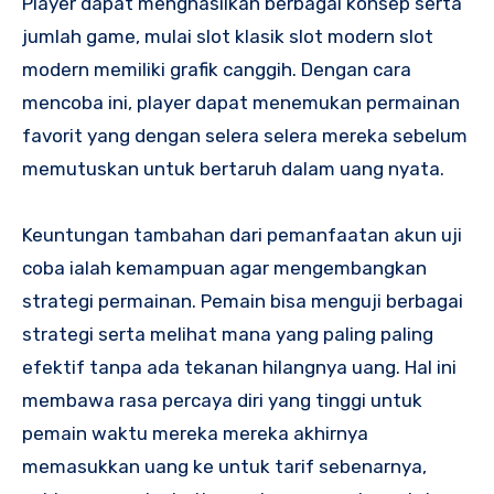
Player dapat menghasilkan berbagai konsep serta
jumlah game, mulai slot klasik slot modern slot
modern memiliki grafik canggih. Dengan cara
mencoba ini, player dapat menemukan permainan
favorit yang dengan selera selera mereka sebelum
memutuskan untuk bertaruh dalam uang nyata.
Keuntungan tambahan dari pemanfaatan akun uji
coba ialah kemampuan agar mengembangkan
strategi permainan. Pemain bisa menguji berbagai
strategi serta melihat mana yang paling paling
efektif tanpa ada tekanan hilangnya uang. Hal ini
membawa rasa percaya diri yang tinggi untuk
pemain waktu mereka mereka akhirnya
memasukkan uang ke untuk tarif sebenarnya,