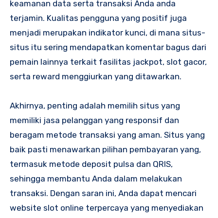
keamanan data serta transaksi Anda anda
terjamin. Kualitas pengguna yang positif juga
menjadi merupakan indikator kunci, di mana situs-
situs itu sering mendapatkan komentar bagus dari
pemain lainnya terkait fasilitas jackpot, slot gacor,
serta reward menggiurkan yang ditawarkan.
Akhirnya, penting adalah memilih situs yang
memiliki jasa pelanggan yang responsif dan
beragam metode transaksi yang aman. Situs yang
baik pasti menawarkan pilihan pembayaran yang,
termasuk metode deposit pulsa dan QRIS,
sehingga membantu Anda dalam melakukan
transaksi. Dengan saran ini, Anda dapat mencari
website slot online terpercaya yang menyediakan