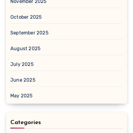
November 2025
October 2025
September 2025
August 2025
July 2025
June 2025
May 2025
Categories