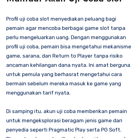
Profil uji coba slot menyediakan peluang bagi
pemain agar mencoba berbagai game slot tanpa
perlu mengeluarkan uang. Dengan menggunakan
profil uji coba, pemain bisa mengetahui mekanisme
game, sarana, dan Return to Player tanpa risiko
ancaman kehilangan dana nyata. Ini amat berguna
untuk pemula yang berhasrat mengetahui cara
bermain sebelum mereka masuk ke game yang
menggunakan tarif nyata.
Di samping itu, akun uji coba memberikan pemain
untuk mengeksplorasi beragam jenis game dari
penyedia seperti Pragmatic Play serta PG Soft.