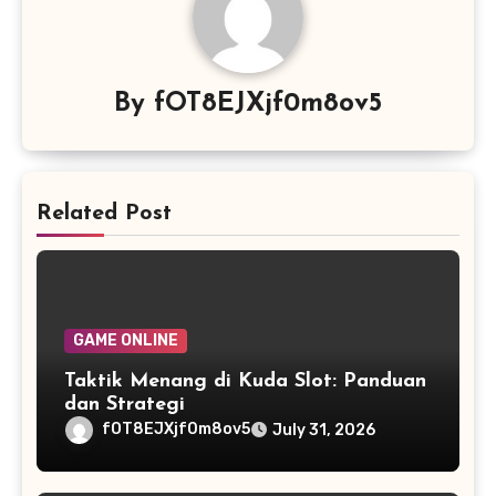
By
fOT8EJXjf0m8ov5
Related Post
GAME ONLINE
Taktik Menang di Kuda Slot: Panduan
dan Strategi
fOT8EJXjf0m8ov5
July 31, 2026