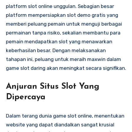
platform slot online unggulan. Sebagian besar
platform mempersiapkan slot demo gratis yang
memberi peluang pemain untuk menguji berbagai
permainan tanpa risiko, sekalian membantu para
pemain mendapatkan slot yang menawarkan
keberhasilan besar. Dengan melaksanakan
tahapan ini, peluang untuk meraih maxwin dalam
game slot daring akan meningkat secara signifikan.
Anjuran Situs Slot Yang
Dipercaya
Dalam terang dunia game slot online, menentukan
website yang dapat diandalkan sangat krusial