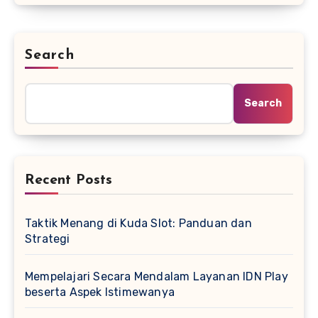
Search
Search
Recent Posts
Taktik Menang di Kuda Slot: Panduan dan
Strategi
Mempelajari Secara Mendalam Layanan IDN Play
beserta Aspek Istimewanya