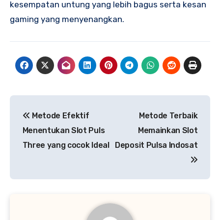
kesempatan untung yang lebih bagus serta kesan
gaming yang menyenangkan.
Post
Metode Efektif
Metode Terbaik
navigation
Menentukan Slot Puls
Memainkan Slot
Three yang cocok Ideal
Deposit Pulsa Indosat