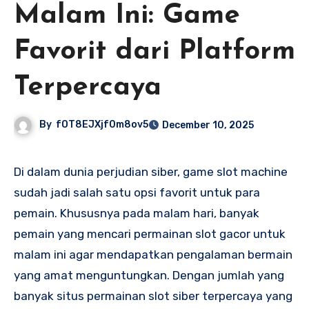
Malam Ini: Game
Favorit dari Platform
Terpercaya
By
fOT8EJXjf0m8ov5
December 10, 2025
Di dalam dunia perjudian siber, game slot machine
sudah jadi salah satu opsi favorit untuk para
pemain. Khususnya pada malam hari, banyak
pemain yang mencari permainan slot gacor untuk
malam ini agar mendapatkan pengalaman bermain
yang amat menguntungkan. Dengan jumlah yang
banyak situs permainan slot siber terpercaya yang