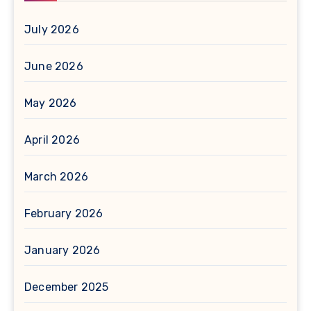
July 2026
June 2026
May 2026
April 2026
March 2026
February 2026
January 2026
December 2025