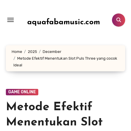
Skip
to
content
aquafabamusic.com
Home
2025
December
Metode Efektif Menentukan Slot Puls Three yang cocok
Ideal
GAME ONLINE
Metode Efektif
Menentukan Slot