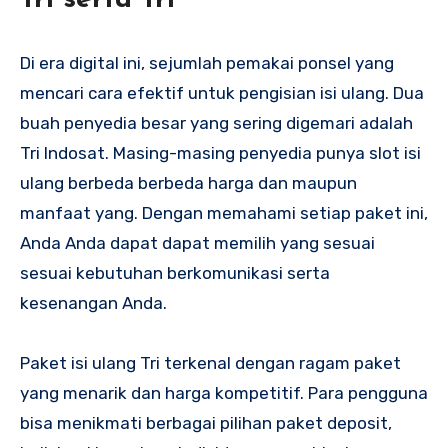
Tri serta Tri
Di era digital ini, sejumlah pemakai ponsel yang
mencari cara efektif untuk pengisian isi ulang. Dua
buah penyedia besar yang sering digemari adalah
Tri Indosat. Masing-masing penyedia punya slot isi
ulang berbeda berbeda harga dan maupun
manfaat yang. Dengan memahami setiap paket ini,
Anda Anda dapat dapat memilih yang sesuai
sesuai kebutuhan berkomunikasi serta
kesenangan Anda.
Paket isi ulang Tri terkenal dengan ragam paket
yang menarik dan harga kompetitif. Para pengguna
bisa menikmati berbagai pilihan paket deposit,