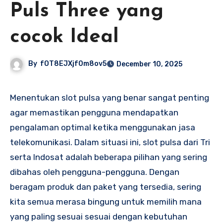
Puls Three yang
cocok Ideal
By
fOT8EJXjf0m8ov5
December 10, 2025
Menentukan slot pulsa yang benar sangat penting
agar memastikan pengguna mendapatkan
pengalaman optimal ketika menggunakan jasa
telekomunikasi. Dalam situasi ini, slot pulsa dari Tri
serta Indosat adalah beberapa pilihan yang sering
dibahas oleh pengguna-pengguna. Dengan
beragam produk dan paket yang tersedia, sering
kita semua merasa bingung untuk memilih mana
yang paling sesuai sesuai dengan kebutuhan