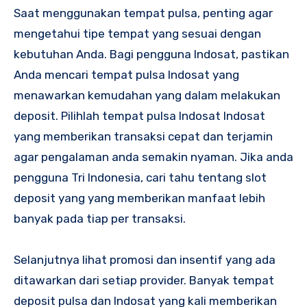
Saat menggunakan tempat pulsa, penting agar
mengetahui tipe tempat yang sesuai dengan
kebutuhan Anda. Bagi pengguna Indosat, pastikan
Anda mencari tempat pulsa Indosat yang
menawarkan kemudahan yang dalam melakukan
deposit. Pilihlah tempat pulsa Indosat Indosat
yang memberikan transaksi cepat dan terjamin
agar pengalaman anda semakin nyaman. Jika anda
pengguna Tri Indonesia, cari tahu tentang slot
deposit yang yang memberikan manfaat lebih
banyak pada tiap per transaksi.
Selanjutnya lihat promosi dan insentif yang ada
ditawarkan dari setiap provider. Banyak tempat
deposit pulsa dan Indosat yang kali memberikan