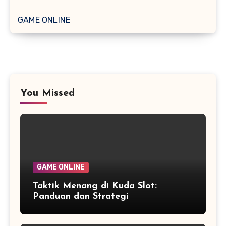
GAME ONLINE
You Missed
GAME ONLINE
Taktik Menang di Kuda Slot:
Panduan dan Strategi