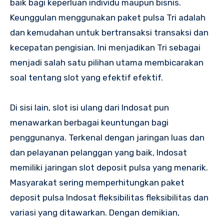
baik bagi keperluan individu maupun bisnis.
Keunggulan menggunakan paket pulsa Tri adalah
dan kemudahan untuk bertransaksi transaksi dan
kecepatan pengisian. Ini menjadikan Tri sebagai
menjadi salah satu pilihan utama membicarakan
soal tentang slot yang efektif efektif.
Di sisi lain, slot isi ulang dari Indosat pun
menawarkan berbagai keuntungan bagi
penggunanya. Terkenal dengan jaringan luas dan
dan pelayanan pelanggan yang baik, Indosat
memiliki jaringan slot deposit pulsa yang menarik.
Masyarakat sering memperhitungkan paket
deposit pulsa Indosat fleksibilitas fleksibilitas dan
variasi yang ditawarkan. Dengan demikian,