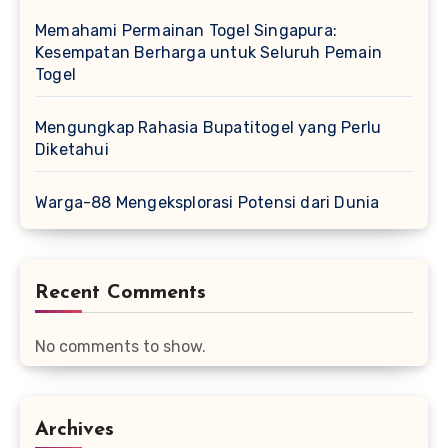
Memahami Permainan Togel Singapura:
Kesempatan Berharga untuk Seluruh Pemain
Togel
Mengungkap Rahasia Bupatitogel yang Perlu
Diketahui
Warga-88 Mengeksplorasi Potensi dari Dunia
Recent Comments
No comments to show.
Archives