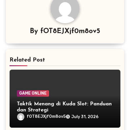
By
fOT8EJXjf0m8ov5
Related Post
GAME ONLINE
Taktik Menang di Kuda Slot: Panduan
dan Strategi
fOT8EJXjf0m8ov5
July 31, 2026