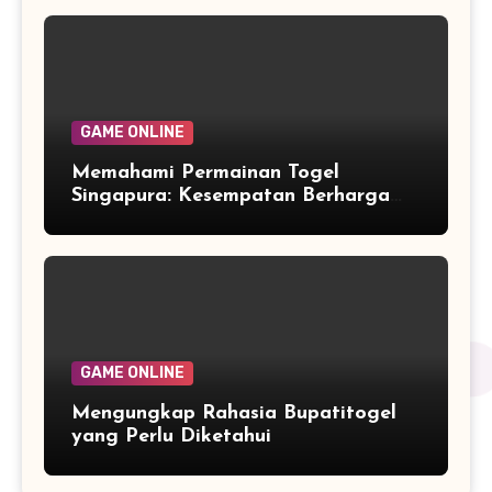
GAME ONLINE
Memahami Permainan Togel
Singapura: Kesempatan Berharga
untuk Seluruh Pemain Togel
GAME ONLINE
Mengungkap Rahasia Bupatitogel
yang Perlu Diketahui