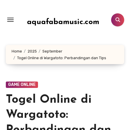
Skip
to
content
aquafabamusic.com
Home
2025
September
Togel Online di Wargatoto: Perbandingan dan Tips
GAME ONLINE
Togel Online di
Wargatoto: