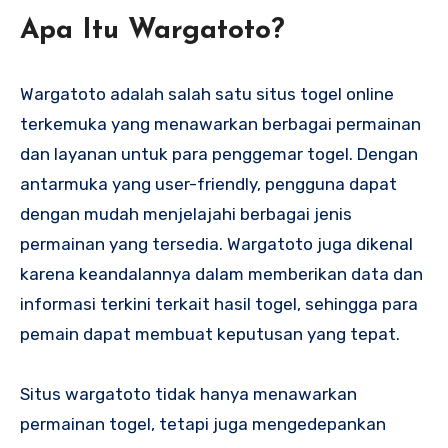
Apa Itu Wargatoto?
Wargatoto adalah salah satu situs togel online
terkemuka yang menawarkan berbagai permainan
dan layanan untuk para penggemar togel. Dengan
antarmuka yang user-friendly, pengguna dapat
dengan mudah menjelajahi berbagai jenis
permainan yang tersedia. Wargatoto juga dikenal
karena keandalannya dalam memberikan data dan
informasi terkini terkait hasil togel, sehingga para
pemain dapat membuat keputusan yang tepat.
Situs wargatoto tidak hanya menawarkan
permainan togel, tetapi juga mengedepankan