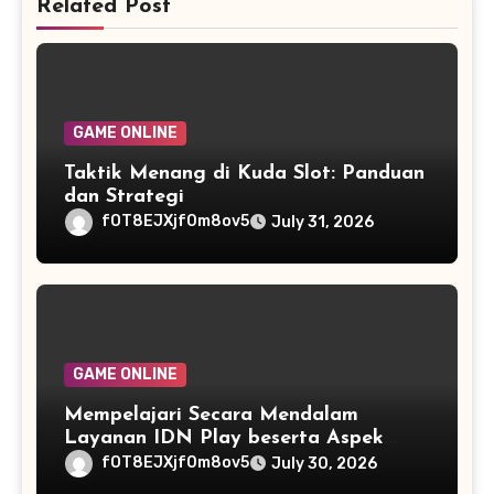
Related Post
GAME ONLINE
Taktik Menang di Kuda Slot: Panduan
dan Strategi
fOT8EJXjf0m8ov5
July 31, 2026
GAME ONLINE
Mempelajari Secara Mendalam
Layanan IDN Play beserta Aspek
Istimewanya
fOT8EJXjf0m8ov5
July 30, 2026