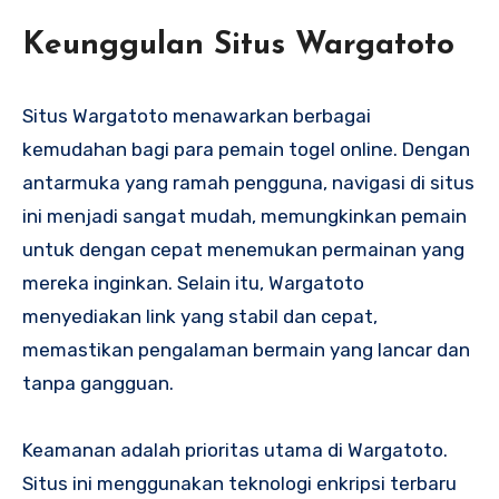
Keunggulan Situs Wargatoto
Situs Wargatoto menawarkan berbagai
kemudahan bagi para pemain togel online. Dengan
antarmuka yang ramah pengguna, navigasi di situs
ini menjadi sangat mudah, memungkinkan pemain
untuk dengan cepat menemukan permainan yang
mereka inginkan. Selain itu, Wargatoto
menyediakan link yang stabil dan cepat,
memastikan pengalaman bermain yang lancar dan
tanpa gangguan.
Keamanan adalah prioritas utama di Wargatoto.
Situs ini menggunakan teknologi enkripsi terbaru