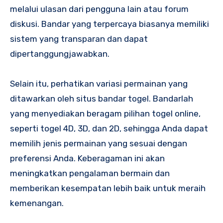
melalui ulasan dari pengguna lain atau forum
diskusi. Bandar yang terpercaya biasanya memiliki
sistem yang transparan dan dapat
dipertanggungjawabkan.
Selain itu, perhatikan variasi permainan yang
ditawarkan oleh situs bandar togel. Bandarlah
yang menyediakan beragam pilihan togel online,
seperti togel 4D, 3D, dan 2D, sehingga Anda dapat
memilih jenis permainan yang sesuai dengan
preferensi Anda. Keberagaman ini akan
meningkatkan pengalaman bermain dan
memberikan kesempatan lebih baik untuk meraih
kemenangan.