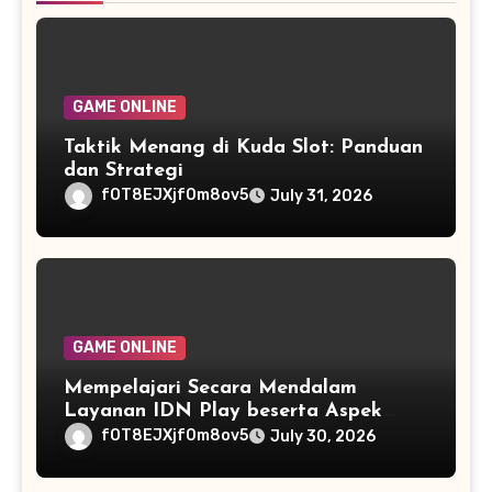
GAME ONLINE
Taktik Menang di Kuda Slot: Panduan
dan Strategi
fOT8EJXjf0m8ov5
July 31, 2026
GAME ONLINE
Mempelajari Secara Mendalam
Layanan IDN Play beserta Aspek
Istimewanya
fOT8EJXjf0m8ov5
July 30, 2026