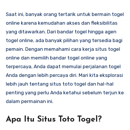
Saat ini, banyak orang tertarik untuk bermain togel
online karena kemudahan akses dan fleksibilitas
yang ditawarkan. Dari bandar togel hingga agen
togel online, ada banyak pilihan yang tersedia bagi
pemain. Dengan memahami cara kerja situs togel
online dan memilih bandar togel online yang
terpercaya, Anda dapat memulai perjalanan togel
Anda dengan lebih percaya diri. Mari kita eksplorasi
lebih jauh tentang situs toto togel dan hal-hal
penting yang perlu Anda ketahui sebelum terjun ke
dalam permainan ini.
Apa Itu Situs Toto Togel?