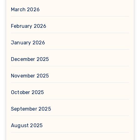
March 2026
February 2026
January 2026
December 2025
November 2025
October 2025
September 2025
August 2025