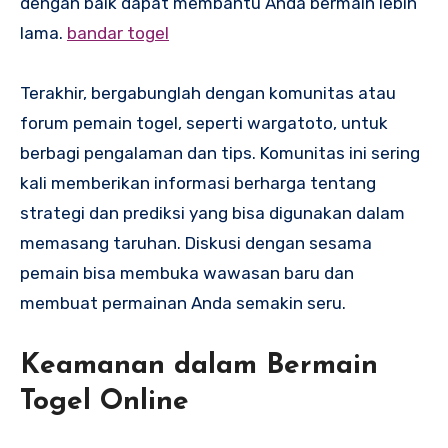
dengan baik dapat membantu Anda bermain lebih
lama.
bandar togel
Terakhir, bergabunglah dengan komunitas atau
forum pemain togel, seperti wargatoto, untuk
berbagi pengalaman dan tips. Komunitas ini sering
kali memberikan informasi berharga tentang
strategi dan prediksi yang bisa digunakan dalam
memasang taruhan. Diskusi dengan sesama
pemain bisa membuka wawasan baru dan
membuat permainan Anda semakin seru.
Keamanan dalam Bermain
Togel Online