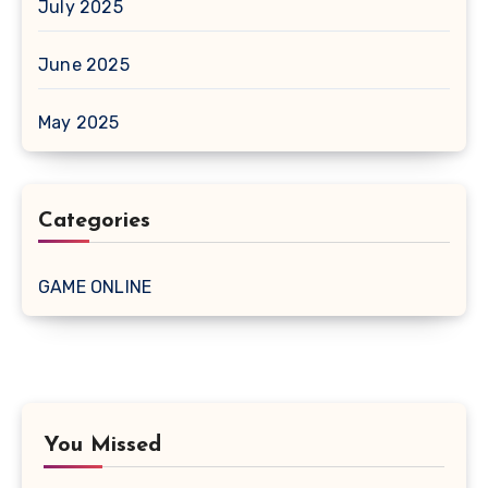
July 2025
June 2025
May 2025
Categories
GAME ONLINE
You Missed