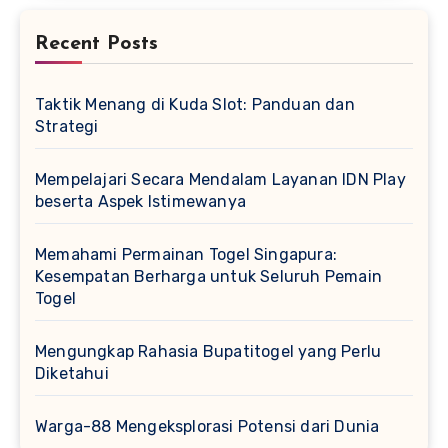
Recent Posts
Taktik Menang di Kuda Slot: Panduan dan
Strategi
Mempelajari Secara Mendalam Layanan IDN Play
beserta Aspek Istimewanya
Memahami Permainan Togel Singapura:
Kesempatan Berharga untuk Seluruh Pemain
Togel
Mengungkap Rahasia Bupatitogel yang Perlu
Diketahui
Warga-88 Mengeksplorasi Potensi dari Dunia