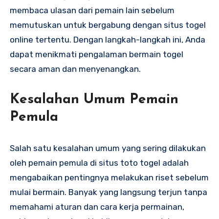
membaca ulasan dari pemain lain sebelum
memutuskan untuk bergabung dengan situs togel
online tertentu. Dengan langkah-langkah ini, Anda
dapat menikmati pengalaman bermain togel
secara aman dan menyenangkan.
Kesalahan Umum Pemain
Pemula
Salah satu kesalahan umum yang sering dilakukan
oleh pemain pemula di situs toto togel adalah
mengabaikan pentingnya melakukan riset sebelum
mulai bermain. Banyak yang langsung terjun tanpa
memahami aturan dan cara kerja permainan,