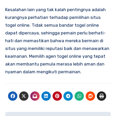
Kesalahan lain yang tak kalah pentingnya adalah
kurangnya perhatian terhadap pemilihan situs
togel online. Tidak semua bandar togel online
dapat dipercaya, sehingga pemain perlu berhati-
hati dan memastikan bahwa mereka bermain di
situs yang memiliki reputasi baik dan menawarkan
keamanan. Memilih agen togel online yang tepat
akan membantu pemula merasa lebih aman dan
nyaman dalam mengikuti permainan.