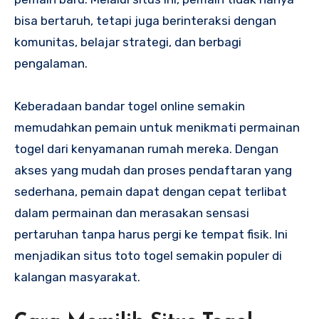
bisa bertaruh, tetapi juga berinteraksi dengan
komunitas, belajar strategi, dan berbagi
pengalaman.
Keberadaan bandar togel online semakin
memudahkan pemain untuk menikmati permainan
togel dari kenyamanan rumah mereka. Dengan
akses yang mudah dan proses pendaftaran yang
sederhana, pemain dapat dengan cepat terlibat
dalam permainan dan merasakan sensasi
pertaruhan tanpa harus pergi ke tempat fisik. Ini
menjadikan situs toto togel semakin populer di
kalangan masyarakat.