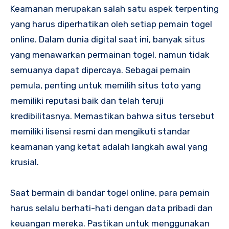
Keamanan merupakan salah satu aspek terpenting
yang harus diperhatikan oleh setiap pemain togel
online. Dalam dunia digital saat ini, banyak situs
yang menawarkan permainan togel, namun tidak
semuanya dapat dipercaya. Sebagai pemain
pemula, penting untuk memilih situs toto yang
memiliki reputasi baik dan telah teruji
kredibilitasnya. Memastikan bahwa situs tersebut
memiliki lisensi resmi dan mengikuti standar
keamanan yang ketat adalah langkah awal yang
krusial.
Saat bermain di bandar togel online, para pemain
harus selalu berhati-hati dengan data pribadi dan
keuangan mereka. Pastikan untuk menggunakan