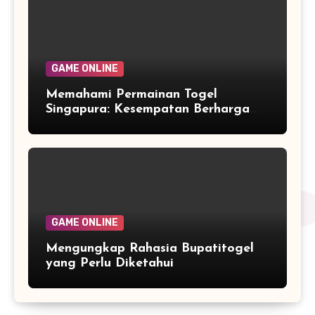
GAME ONLINE
Memahami Permainan Togel
Singapura: Kesempatan Berharga
untuk Seluruh Pemain Togel
GAME ONLINE
Mengungkap Rahasia Bupatitogel
yang Perlu Diketahui