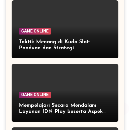
GAME ONLINE
Taktik Menang di Kuda Slot:
Panduan dan Strategi
GAME ONLINE
Mempelajari Secara Mendalam
Layanan IDN Play beserta Aspek
Istimewanya