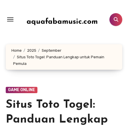
Skip
to
content
aquafabamusic.com
Home
2025
September
Situs Toto Togel: Panduan Lengkap untuk Pemain
Pemula
GAME ONLINE
Situs Toto Togel:
Panduan Lengkap