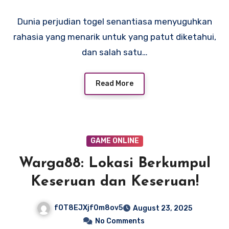
Dunia perjudian togel senantiasa menyuguhkan
rahasia yang menarik untuk yang patut diketahui,
dan salah satu…
Read More
GAME ONLINE
Warga88: Lokasi Berkumpul
Keseruan dan Keseruan!
fOT8EJXjf0m8ov5
August 23, 2025
No Comments