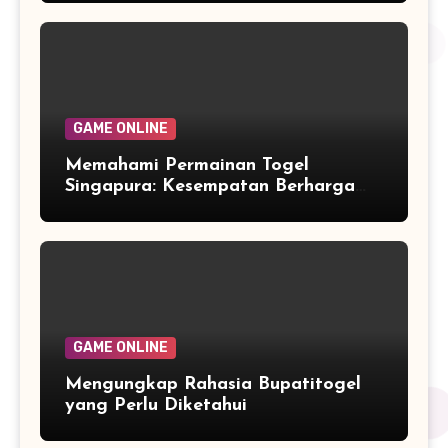
GAME ONLINE
Memahami Permainan Togel
Singapura: Kesempatan Berharga
untuk Seluruh Pemain Togel
GAME ONLINE
Mengungkap Rahasia Bupatitogel
yang Perlu Diketahui