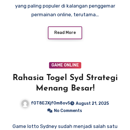
yang paling populer di kalangan penggemar
permainan online, terutama…
Read More
GAME ONLINE
Rahasia Togel Syd Strategi
Menang Besar!
fOT8EJXjf0m8ov5
August 21, 2025
No Comments
Game lotto Sydney sudah menjadi salah satu