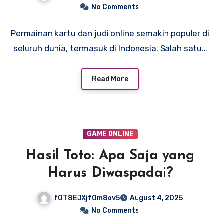
No Comments
Permainan kartu dan judi online semakin populer di
seluruh dunia, termasuk di Indonesia. Salah satu…
Read More
GAME ONLINE
Hasil Toto: Apa Saja yang
Harus Diwaspadai?
fOT8EJXjf0m8ov5
August 4, 2025
No Comments