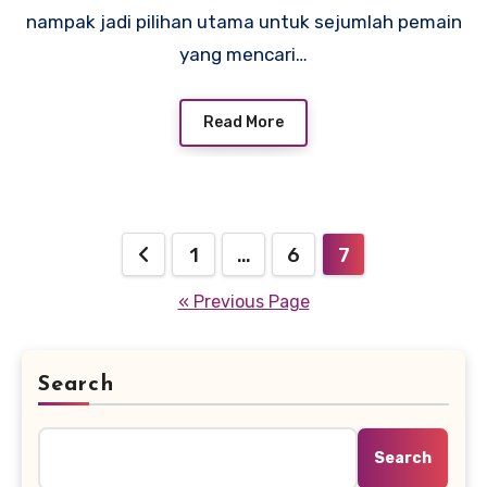
nampak jadi pilihan utama untuk sejumlah pemain
yang mencari…
Read More
Posts
1
…
6
7
pagination
« Previous Page
Search
Search