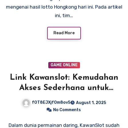
mengenai hasil lotto Hongkong hari ini. Pada artikel
ini, tim…
Read More
GAME ONLINE
Link Kawanslot: Kemudahan
Akses Sederhana untuk
Pengalaman Bermain yang
fOT8EJXjf0m8ov5
August 1, 2025
Tidak Terlupakan
No Comments
Dalam dunia permainan daring, KawanSlot sudah