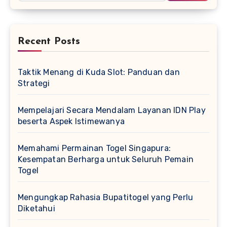
Recent Posts
Taktik Menang di Kuda Slot: Panduan dan
Strategi
Mempelajari Secara Mendalam Layanan IDN Play
beserta Aspek Istimewanya
Memahami Permainan Togel Singapura:
Kesempatan Berharga untuk Seluruh Pemain
Togel
Mengungkap Rahasia Bupatitogel yang Perlu
Diketahui