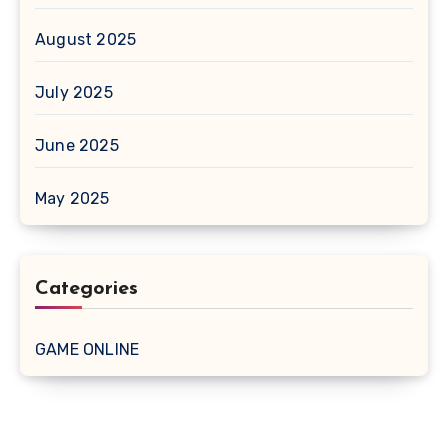
August 2025
July 2025
June 2025
May 2025
Categories
GAME ONLINE