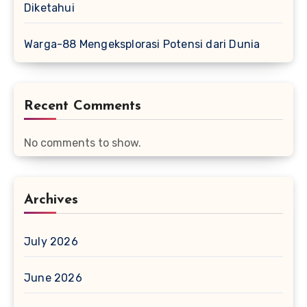
Diketahui
Warga-88 Mengeksplorasi Potensi dari Dunia
Recent Comments
No comments to show.
Archives
July 2026
June 2026