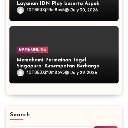
Layanan IDN Play beserta Aspek
Istimewanya
fOT8EJXjf0m8ov5
July 30, 2026
GAME ONLINE
Memahami Permainan Togel
Singapura: Kesempatan Berharga
untuk Seluruh Pemain Togel
fOT8EJXjf0m8ov5
July 29, 2026
Search