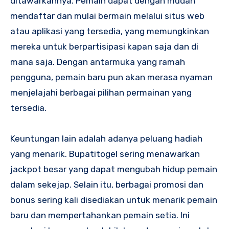
ditawarkannya. Pemain dapat dengan mudah
mendaftar dan mulai bermain melalui situs web
atau aplikasi yang tersedia, yang memungkinkan
mereka untuk berpartisipasi kapan saja dan di
mana saja. Dengan antarmuka yang ramah
pengguna, pemain baru pun akan merasa nyaman
menjelajahi berbagai pilihan permainan yang
tersedia.
Keuntungan lain adalah adanya peluang hadiah
yang menarik. Bupatitogel sering menawarkan
jackpot besar yang dapat mengubah hidup pemain
dalam sekejap. Selain itu, berbagai promosi dan
bonus sering kali disediakan untuk menarik pemain
baru dan mempertahankan pemain setia. Ini