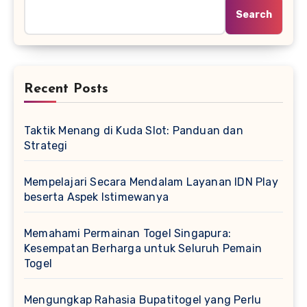
Search
Recent Posts
Taktik Menang di Kuda Slot: Panduan dan
Strategi
Mempelajari Secara Mendalam Layanan IDN Play
beserta Aspek Istimewanya
Memahami Permainan Togel Singapura:
Kesempatan Berharga untuk Seluruh Pemain
Togel
Mengungkap Rahasia Bupatitogel yang Perlu