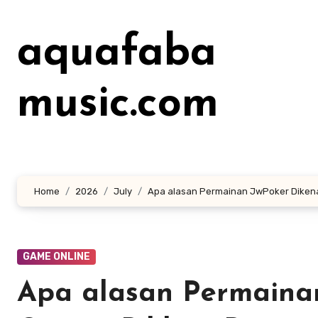
Skip
to
aquafaba
content
music.com
Home
2026
July
Apa alasan Permainan JwPoker Dikena
GAME ONLINE
Apa alasan Permaina