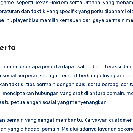
an game, seperti Texas Hold’em serta Omaha, yang mena
aturan dan taktik yang spesifik yang perlu dipahami ole
 ini, player bisa memilih kemauan dari gaya bermain me
erta
i mana beberapa peserta dapat saling berinteraksi dan
a sosial berperan sebagai tempat berkumpulnya para p
 taktik, tips bermain dengan baik, serta berbagi cerita
ni menciptakan hubungan yang erat di antara pemain, m
 satu petualangan sosial yang menyenangkan.
gan pemain yang sangat membantu. Karyawan customer s
h yang dihadapi pemain. Melalui adanya layanan soko