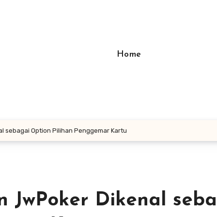
Home
l sebagai Option Pilihan Penggemar Kartu
n JwPoker Dikenal seba