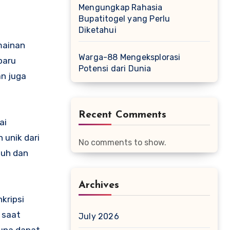
Mengungkap Rahasia
Bupatitogel yang Perlu
Diketahui
mainan
Warga-88 Mengeksplorasi
baru
Potensi dari Dunia
n juga
Recent Comments
ai
 unik dari
No comments to show.
nuh dan
Archives
kripsi
 saat
July 2026