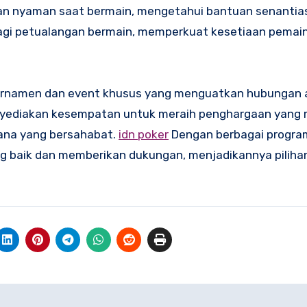
an nyaman saat bermain, mengetahui bantuan senantias
 bagi petualangan bermain, memperkuat kesetiaan pemai
 turnamen dan event khusus yang menguatkan hubungan 
enyediakan kesempatan untuk meraih penghargaan yang 
ana yang bersahabat.
idn poker
Dengan berbagai program
 baik dan memberikan dukungan, menjadikannya piliha