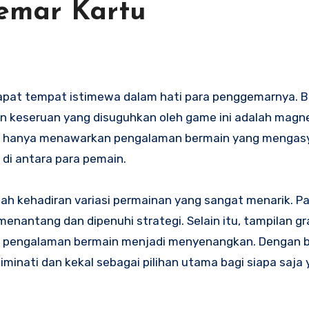
emar Kartu
n keseruan yang disuguhkan oleh game ini adalah magne
kan hanya menawarkan pengalaman bermain yang mengasy
di antara para pemain.
lah kehadiran variasi permainan yang sangat menarik. P
enantang dan dipenuhi strategi. Selain itu, tampilan gr
 pengalaman bermain menjadi menyenangkan. Dengan b
iminati dan kekal sebagai pilihan utama bagi siapa saja