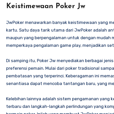
Keistimewaan Poker Jw
JwPoker menawarkan banyak keistimewaan yang me
kartu. Satu daya tarik utama dari JwPoker adalah
maupun yang berpengalaman untuk dengan mudah m
memperkaya pengalaman game play, menjadikan seti
Di samping itu, Poker Jw menyediakan berbagai jen
preferensi pemain. Mulai dari poker tradisional samp
pembatasan yang terperinci. Keberagaman ini mema
senantiasa dapat mencoba tantangan baru, yang m
Kelebihan lainnya adalah sistem pengamanan yang ke
terbaru dan langkah-langkah perlindungan yang ko