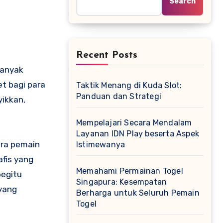
Search
Recent Posts
t bagi para
Taktik Menang di Kuda Slot:
Panduan dan Strategi
ikkan,
Mempelajari Secara Mendalam
Layanan IDN Play beserta Aspek
ara pemain
Istimewanya
afis yang
Memahami Permainan Togel
egitu
Singapura: Kesempatan
 yang
Berharga untuk Seluruh Pemain
Togel