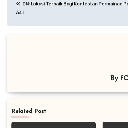
IDN: Lokasi Terbaik Bagi Kontestan Permainan P
navigation
Asli
By
f
Related Post