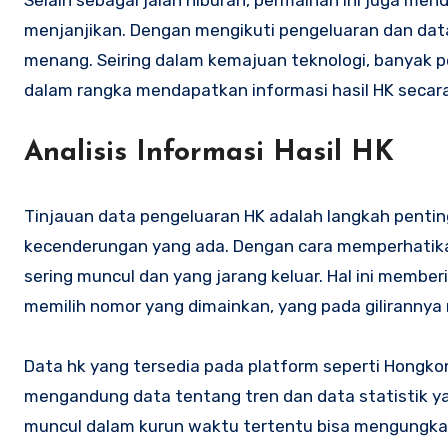
Selain sebagai jalan hiburan, permainan ini juga m
menjanjikan. Dengan mengikuti pengeluaran dan da
menang. Seiring dalam kemajuan teknologi, banyak
dalam rangka mendapatkan informasi hasil HK secara
Analisis Informasi Hasil HK
Tinjauan data pengeluaran HK adalah langkah penti
kecenderungan yang ada. Dengan cara memperhatik
sering muncul dan yang jarang keluar. Hal ini memb
memilih nomor yang dimainkan, yang pada gilirannya
Data hk yang tersedia pada platform seperti Hongko
mengandung data tentang tren dan data statistik y
muncul dalam kurun waktu tertentu bisa mengungkapka