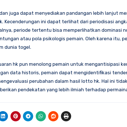
s dan juga dapat menyediakan pandangan lebih lanjut m
. Kecenderungan ini dapat terlihat dari periodisasi ang
alnya, periode tertentu bisa memperlihatkan dominasi 
tungan atau pola psikologis pemain. Oleh karena itu, pe
m dunia togel.
eluaran hk pun menolong pemain untuk mengantisipasi k
an data historis, pemain dapat mengidentifikasi tenden
ngevaluasi perubahan dalam hasil lotto hk. Hal ini tida
rikan pendekatan yang lebih ilmiah terhadap permainan