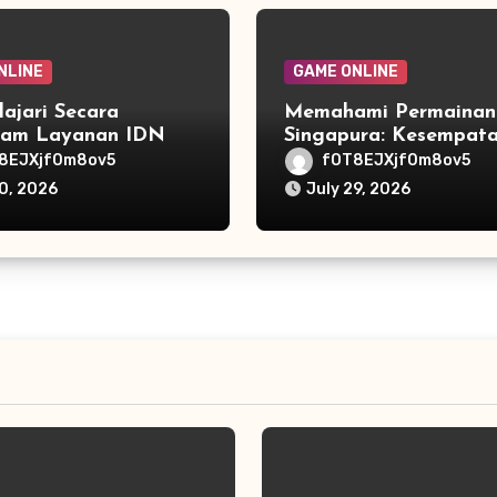
NLINE
GAME ONLINE
ajari Secara
Memahami Permainan
lam Layanan IDN
Singapura: Kesempat
eserta Aspek
Berharga untuk Selur
8EJXjf0m8ov5
fOT8EJXjf0m8ov5
wanya
Pemain Togel
30, 2026
July 29, 2026