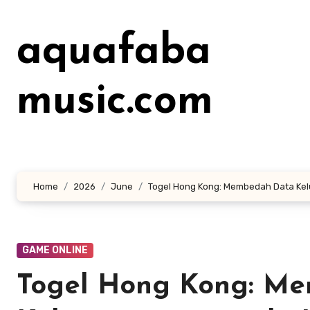
Skip
to
aquafaba
content
music.com
Home
2026
June
Togel Hong Kong: Membedah Data Kel
GAME ONLINE
Togel Hong Kong: M