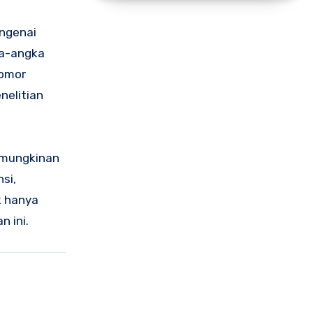
engenai
ka-angka
nomor
nelitian
emungkinan
si,
k hanya
 ini.