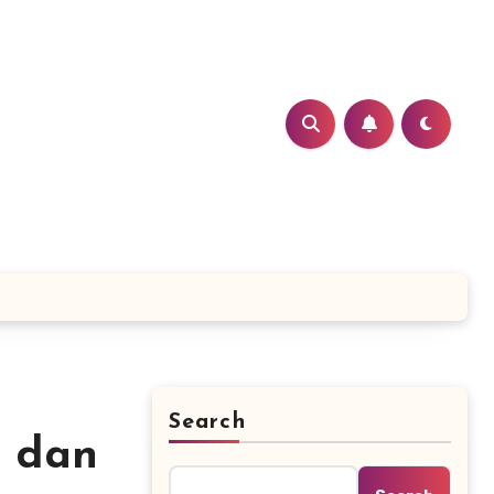
Search
 dan