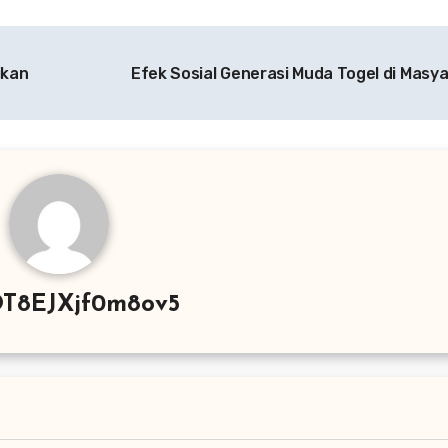
ikan
Efek Sosial Generasi Muda Togel di Masy
OT8EJXjf0m8ov5