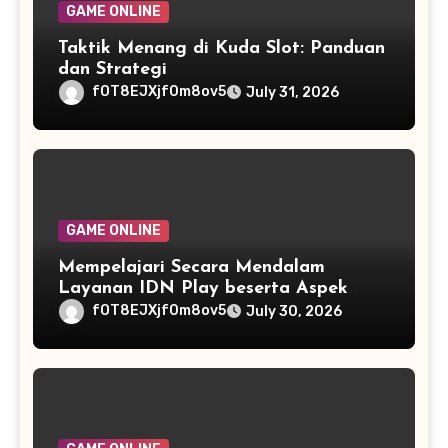
GAME ONLINE
Taktik Menang di Kuda Slot: Panduan
dan Strategi
fOT8EJXjf0m8ov5
July 31, 2026
GAME ONLINE
Mempelajari Secara Mendalam
Layanan IDN Play beserta Aspek
Istimewanya
fOT8EJXjf0m8ov5
July 30, 2026