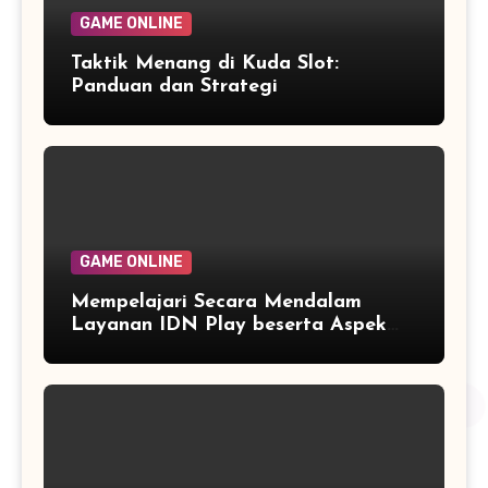
GAME ONLINE
Taktik Menang di Kuda Slot:
Panduan dan Strategi
GAME ONLINE
Mempelajari Secara Mendalam
Layanan IDN Play beserta Aspek
Istimewanya