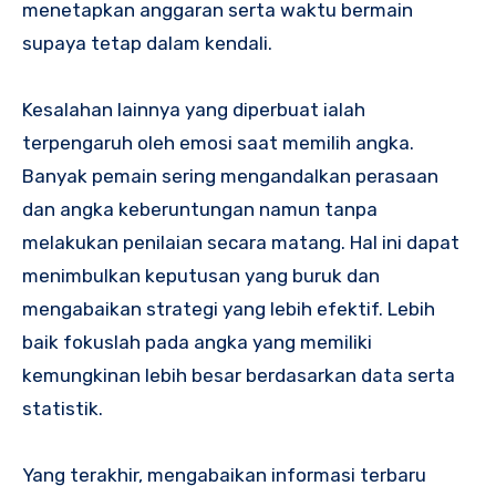
menetapkan anggaran serta waktu bermain
supaya tetap dalam kendali.
Kesalahan lainnya yang diperbuat ialah
terpengaruh oleh emosi saat memilih angka.
Banyak pemain sering mengandalkan perasaan
dan angka keberuntungan namun tanpa
melakukan penilaian secara matang. Hal ini dapat
menimbulkan keputusan yang buruk dan
mengabaikan strategi yang lebih efektif. Lebih
baik fokuslah pada angka yang memiliki
kemungkinan lebih besar berdasarkan data serta
statistik.
Yang terakhir, mengabaikan informasi terbaru