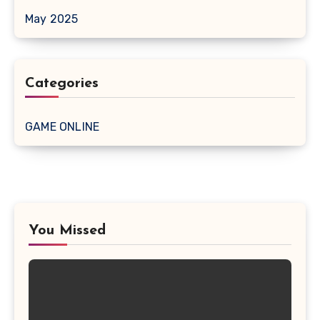
May 2025
Categories
GAME ONLINE
You Missed