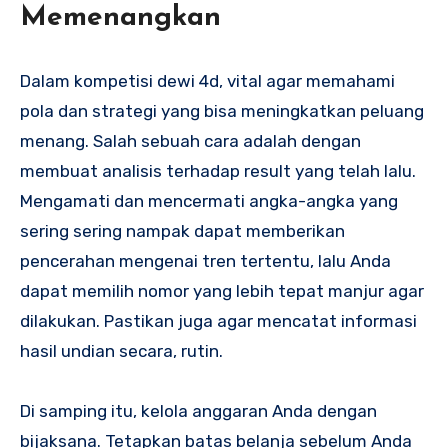
Memenangkan
Dalam kompetisi dewi 4d, vital agar memahami
pola dan strategi yang bisa meningkatkan peluang
menang. Salah sebuah cara adalah dengan
membuat analisis terhadap result yang telah lalu.
Mengamati dan mencermati angka-angka yang
sering sering nampak dapat memberikan
pencerahan mengenai tren tertentu, lalu Anda
dapat memilih nomor yang lebih tepat manjur agar
dilakukan. Pastikan juga agar mencatat informasi
hasil undian secara, rutin.
Di samping itu, kelola anggaran Anda dengan
bijaksana. Tetapkan batas belanja sebelum Anda