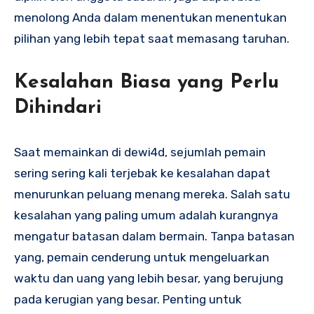
menolong Anda dalam menentukan menentukan
pilihan yang lebih tepat saat memasang taruhan.
Kesalahan Biasa yang Perlu
Dihindari
Saat memainkan di dewi4d, sejumlah pemain
sering sering kali terjebak ke kesalahan dapat
menurunkan peluang menang mereka. Salah satu
kesalahan yang paling umum adalah kurangnya
mengatur batasan dalam bermain. Tanpa batasan
yang, pemain cenderung untuk mengeluarkan
waktu dan uang yang lebih besar, yang berujung
pada kerugian yang besar. Penting untuk