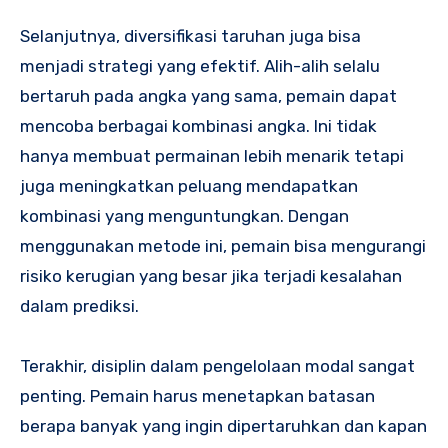
Selanjutnya, diversifikasi taruhan juga bisa
menjadi strategi yang efektif. Alih-alih selalu
bertaruh pada angka yang sama, pemain dapat
mencoba berbagai kombinasi angka. Ini tidak
hanya membuat permainan lebih menarik tetapi
juga meningkatkan peluang mendapatkan
kombinasi yang menguntungkan. Dengan
menggunakan metode ini, pemain bisa mengurangi
risiko kerugian yang besar jika terjadi kesalahan
dalam prediksi.
Terakhir, disiplin dalam pengelolaan modal sangat
penting. Pemain harus menetapkan batasan
berapa banyak yang ingin dipertaruhkan dan kapan