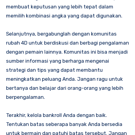
membuat keputusan yang lebih tepat dalam
memilih kombinasi angka yang dapat digunakan.
Selanjutnya, bergabunglah dengan komunitas
rubah 4D untuk berdiskusi dan berbagi pengalaman
dengan pemain lainnya. Komunitas ini bisa menjadi
sumber informasi yang berharga mengenai
strategi dan tips yang dapat membantu
meningkatkan peluang Anda. Jangan ragu untuk
bertanya dan belajar dari orang-orang yang lebih
berpengalaman.
Terakhir, kelola bankroll Anda dengan baik.
Tentukan batas seberapa banyak Anda bersedia
untuk bermain dan patuhi batas tersebut. Jangan