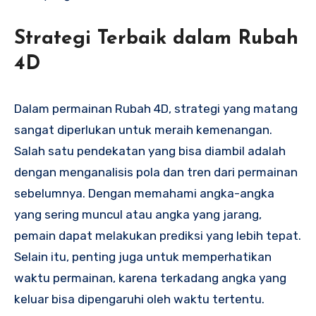
Strategi Terbaik dalam Rubah
4D
Dalam permainan Rubah 4D, strategi yang matang
sangat diperlukan untuk meraih kemenangan.
Salah satu pendekatan yang bisa diambil adalah
dengan menganalisis pola dan tren dari permainan
sebelumnya. Dengan memahami angka-angka
yang sering muncul atau angka yang jarang,
pemain dapat melakukan prediksi yang lebih tepat.
Selain itu, penting juga untuk memperhatikan
waktu permainan, karena terkadang angka yang
keluar bisa dipengaruhi oleh waktu tertentu.