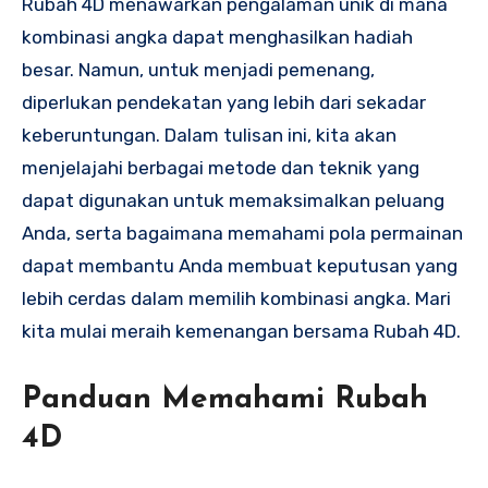
Rubah 4D menawarkan pengalaman unik di mana
kombinasi angka dapat menghasilkan hadiah
besar. Namun, untuk menjadi pemenang,
diperlukan pendekatan yang lebih dari sekadar
keberuntungan. Dalam tulisan ini, kita akan
menjelajahi berbagai metode dan teknik yang
dapat digunakan untuk memaksimalkan peluang
Anda, serta bagaimana memahami pola permainan
dapat membantu Anda membuat keputusan yang
lebih cerdas dalam memilih kombinasi angka. Mari
kita mulai meraih kemenangan bersama Rubah 4D.
Panduan Memahami Rubah
4D