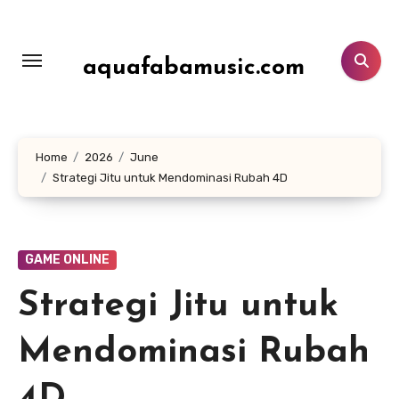
Skip
to
content
aquafabamusic.com
Home
2026
June
Strategi Jitu untuk Mendominasi Rubah 4D
GAME ONLINE
Strategi Jitu untuk
Mendominasi Rubah