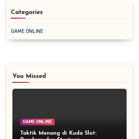
Categories
GAME ONLINE
You Missed
GAME ONLINE
Taktik Menang di Kuda Slot: