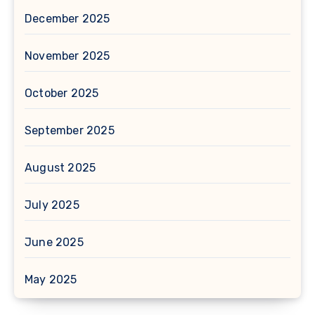
December 2025
November 2025
October 2025
September 2025
August 2025
July 2025
June 2025
May 2025