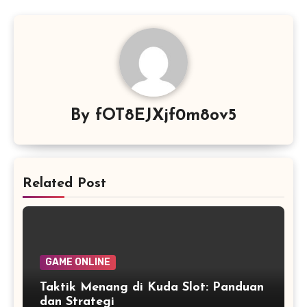
By
fOT8EJXjf0m8ov5
Related Post
GAME ONLINE
Taktik Menang di Kuda Slot: Panduan
dan Strategi