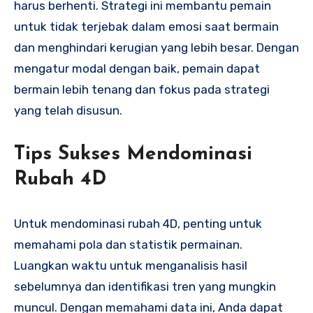
harus berhenti. Strategi ini membantu pemain
untuk tidak terjebak dalam emosi saat bermain
dan menghindari kerugian yang lebih besar. Dengan
mengatur modal dengan baik, pemain dapat
bermain lebih tenang dan fokus pada strategi
yang telah disusun.
Tips Sukses Mendominasi
Rubah 4D
Untuk mendominasi rubah 4D, penting untuk
memahami pola dan statistik permainan.
Luangkan waktu untuk menganalisis hasil
sebelumnya dan identifikasi tren yang mungkin
muncul. Dengan memahami data ini, Anda dapat