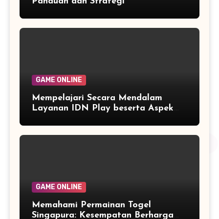
Panduan dan Strategi
GAME ONLINE
Mempelajari Secara Mendalam
Layanan IDN Play beserta Aspek
Istimewanya
GAME ONLINE
Memahami Permainan Togel
Singapura: Kesempatan Berharga