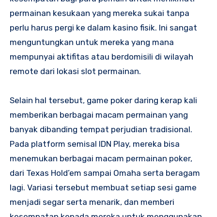
permainan kesukaan yang mereka sukai tanpa
perlu harus pergi ke dalam kasino fisik. Ini sangat
menguntungkan untuk mereka yang mana
mempunyai aktifitas atau berdomisili di wilayah
remote dari lokasi slot permainan.
Selain hal tersebut, game poker daring kerap kali
memberikan berbagai macam permainan yang
banyak dibanding tempat perjudian tradisional.
Pada platform semisal IDN Play, mereka bisa
menemukan berbagai macam permainan poker,
dari Texas Hold’em sampai Omaha serta beragam
lagi. Variasi tersebut membuat setiap sesi game
menjadi segar serta menarik, dan memberi
kesempatan kepada mereka untuk menggunakan