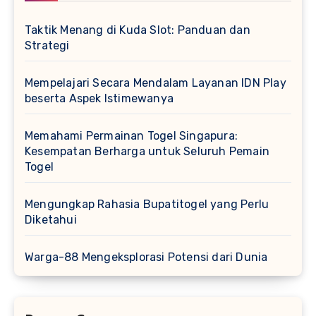
Taktik Menang di Kuda Slot: Panduan dan
Strategi
Mempelajari Secara Mendalam Layanan IDN Play
beserta Aspek Istimewanya
Memahami Permainan Togel Singapura:
Kesempatan Berharga untuk Seluruh Pemain
Togel
Mengungkap Rahasia Bupatitogel yang Perlu
Diketahui
Warga-88 Mengeksplorasi Potensi dari Dunia