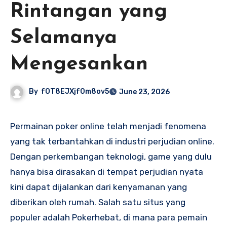
Rintangan yang
Selamanya
Mengesankan
By
fOT8EJXjf0m8ov5
June 23, 2026
Permainan poker online telah menjadi fenomena
yang tak terbantahkan di industri perjudian online.
Dengan perkembangan teknologi, game yang dulu
hanya bisa dirasakan di tempat perjudian nyata
kini dapat dijalankan dari kenyamanan yang
diberikan oleh rumah. Salah satu situs yang
populer adalah Pokerhebat, di mana para pemain