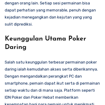
dengan orang lain. Setiap sesi permainan bisa
dapat perhatian yang memorable, penuh dengan
kejadian menegangkan dan kejutan yang yang
sulit diprediksi.
Keunggulan Utama Poker
Daring
Salah satu keunggulan terbesar permainan poker
daring ialah kemudahan akses serta diberikannya.
Dengan mengandalkan perangkat PC dan
smartphone, pemain dapat ikut serta di permainan
setiap waktu dan di mana saja. Platform seperti
IDN Poker dan Poker Hebat memberikan
kesempatan bagi para pemain untuk menikmati