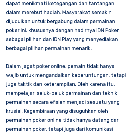
dapat menikmati ketegangan dan tantangan
dalam merebut hadiah. Masyarakat semakin
dijudulkan untuk bergabung dalam permainan
poker ini, khususnya dengan hadirnya IDN Poker
sebagai pilihan dan IDN Play yang menyediakan
berbagai pilihan permainan menarik.
Dalam jagat poker online, pemain tidak hanya
wajib untuk mengandalkan keberuntungan, tetapi
juga taktik dan keterampilan. Oleh karena itu,
mempelajari seluk-beluk permainan dan teknik
permainan secara efisien menjadi sesuatu yang
krusial. Kegembiraan yang disuguhkan oleh
permainan poker online tidak hanya datang dari
permainan poker, tetapi juga dari komunikasi