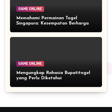
GAME ONLINE
Memahami Permainan Togel
Singapura: Kesempatan Berharga
untuk Seluruh Pemain Togel
GAME ONLINE
Mengungkap Rahasia Bupatitogel
yang Perlu Diketahui