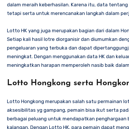
dalam meraih keberhasilan. Karena itu, data tentang
tetapi serta untuk merencanakan langkah dalam per
Lotto HK yang juga merupakan bagian dari dalam Hon
Setiap kali hasil lotre diorganisir dan diumumkan d
pengeluaran yang terbuka dan dapat dipertanggung
meningkat. Dengan menggunakan data HK dan keluar
meningkatkan harapan memperoleh nasib baik dalam
Lotto Hongkong serta Hongkon
Lotto Hongkong merupakan salah satu permainan lote
aksesibilitas yg gampang, pemain bisa ikut serta pa
berbagai peluang untuk mendapatkan penghargaan be
kalangan. Dengan Lotto HK, para pemain dapat meng