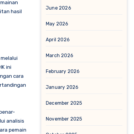
ermainan
June 2026
tan hasil
May 2026
April 2026
March 2026
 melalui
K ini
February 2026
engan cara
ertandingan
January 2026
December 2025
benar-
November 2025
i analisis
ara pemain