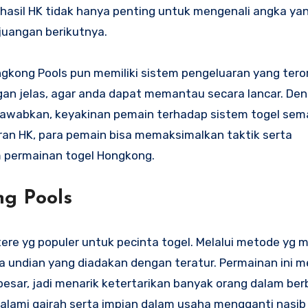
 hasil HK tidak hanya penting untuk mengenali angka ya
juangan berikutnya.
gkong Pools pun memiliki sistem pengeluaran yang teror
engan jelas, agar anda dapat memantau secara lancar. D
jawabkan, keyakinan pemain terhadap sistem togel sem
an HK, para pemain bisa memaksimalkan taktik serta
 permainan togel Hongkong.
g Pools
re yg populer untuk pecinta togel. Melalui metode yg 
da undian yang diadakan dengan teratur. Permainan ini 
sar, jadi menarik ketertarikan banyak orang dalam ber
alami gairah serta impian dalam usaha mengganti nasib