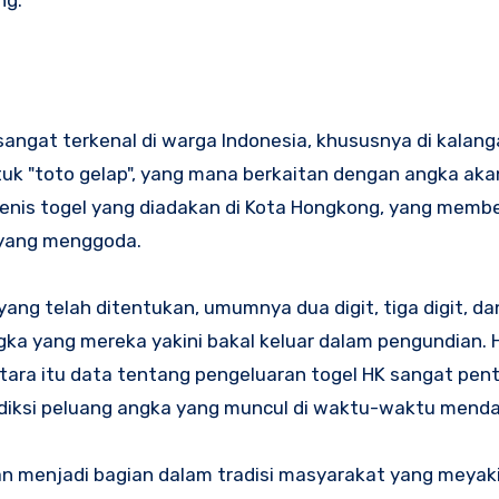
ng.
angat terkenal di warga Indonesia, khususnya di kalan
tuk "toto gelap", yang mana berkaitan dengan angka ak
enis togel yang diadakan di Kota Hongkong, yang memb
 yang menggoda.
ang telah ditentukan, umumnya dua digit, tiga digit, da
 yang mereka yakini bakal keluar dalam pengundian. Ha
ara itu data tentang pengeluaran togel HK sangat pent
diksi peluang angka yang muncul di waktu-waktu mend
n menjadi bagian dalam tradisi masyarakat yang meyak