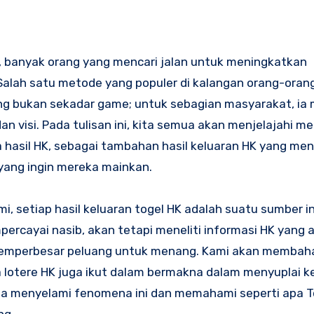
ah satu metode yang populer di kalangan orang-orang 
g bukan sekadar game; untuk sebagian masyarakat, ia 
an visi. Pada tulisan ini, kita semua akan menjelajahi m
 hasil HK, sebagai tambahan hasil keluaran HK yang men
ang ingin mereka mainkan.
 setiap hasil keluaran togel HK adalah suatu sumber i
ercayai nasib, akan tetapi meneliti informasi HK yang 
memperbesar peluang untuk menang. Kami akan membah
pa lotere HK juga ikut dalam bermakna dalam menyuplai
ta menyelami fenomena ini dan memahami seperti apa T