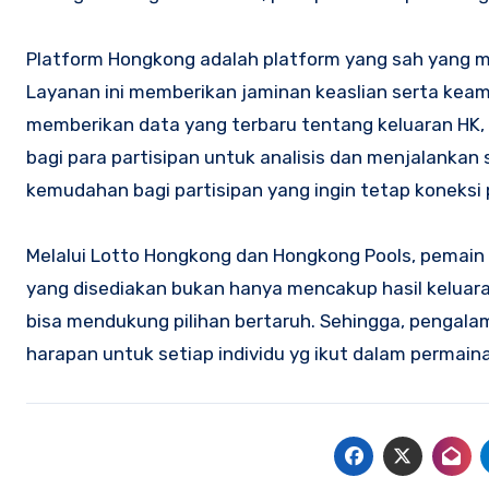
Platform Hongkong adalah platform yang sah yang me
Layanan ini memberikan jaminan keaslian serta keam
memberikan data yang terbaru tentang keluaran HK,
bagi para partisipan untuk analisis dan menjalanka
kemudahan bagi partisipan yang ingin tetap koneksi 
Melalui Lotto Hongkong dan Hongkong Pools, pemain 
yang disediakan bukan hanya mencakup hasil keluaran
bisa mendukung pilihan bertaruh. Sehingga, pengal
harapan untuk setiap individu yg ikut dalam permainan