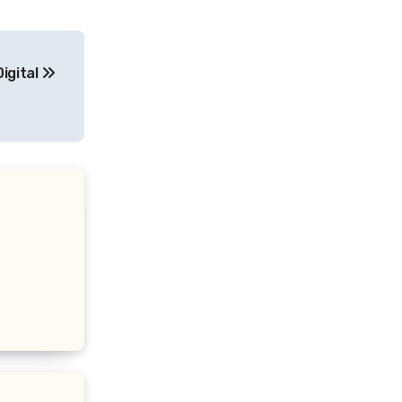
igital