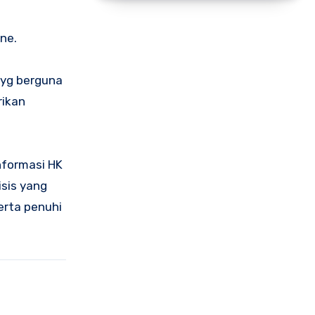
ne.
 yg berguna
rikan
nformasi HK
isis yang
erta penuhi