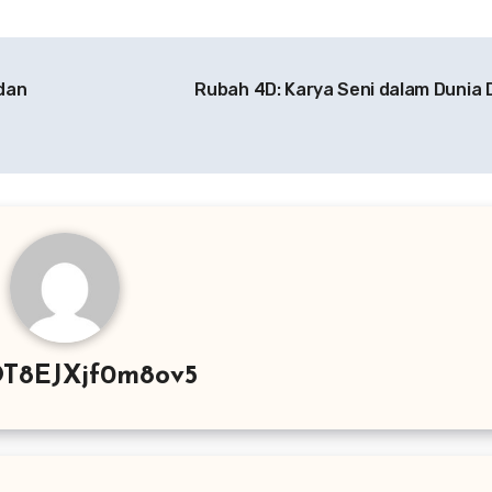
 dan
Rubah 4D: Karya Seni dalam Dunia D
OT8EJXjf0m8ov5