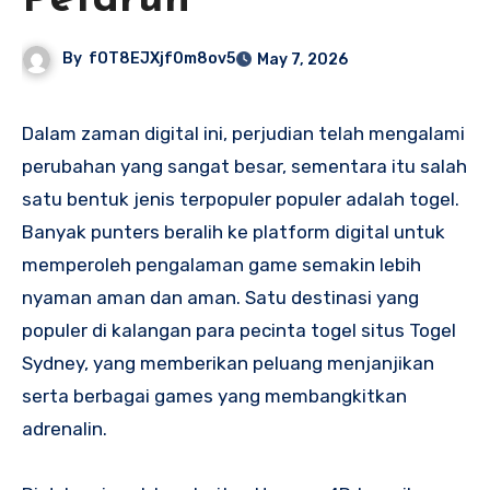
Petaruh
By
fOT8EJXjf0m8ov5
May 7, 2026
Dalam zaman digital ini, perjudian telah mengalami
perubahan yang sangat besar, sementara itu salah
satu bentuk jenis terpopuler populer adalah togel.
Banyak punters beralih ke platform digital untuk
memperoleh pengalaman game semakin lebih
nyaman aman dan aman. Satu destinasi yang
populer di kalangan para pecinta togel situs Togel
Sydney, yang memberikan peluang menjanjikan
serta berbagai games yang membangkitkan
adrenalin.