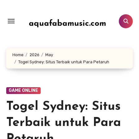
Skip
to
content
aquafabamusic.com
Home
2026
May
Togel Sydney: Situs Terbaik untuk Para Petaruh
GAME ONLINE
Togel Sydney: Situs
Terbaik untuk Para