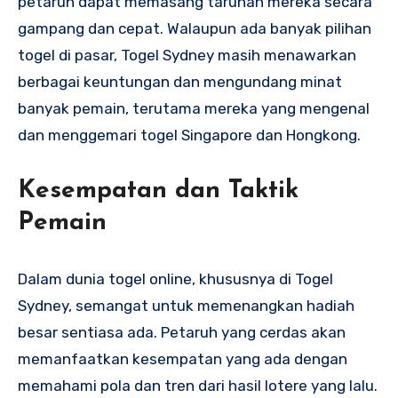
petaruh dapat memasang taruhan mereka secara
gampang dan cepat. Walaupun ada banyak pilihan
togel di pasar, Togel Sydney masih menawarkan
berbagai keuntungan dan mengundang minat
banyak pemain, terutama mereka yang mengenal
dan menggemari togel Singapore dan Hongkong.
Kesempatan dan Taktik
Pemain
Dalam dunia togel online, khususnya di Togel
Sydney, semangat untuk memenangkan hadiah
besar sentiasa ada. Petaruh yang cerdas akan
memanfaatkan kesempatan yang ada dengan
memahami pola dan tren dari hasil lotere yang lalu.