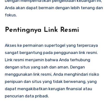
Dengan memperhatikan pengelolaan keuangan ini,
Anda akan dapat bermain dengan lebih tenang dan
fokus.
Pentingnya Link Resmi
Akses ke permainan supertogel yang terpercaya
sangat bergantung pada penggunaan link resmi.
Link resmi menjamin bahwa Anda terhubung
dengan situs yang sah dan aman. Dengan
menggunakan link resmi, Anda menghindari risiko
penipuan dan situs yang tidak berwenang, yang
dapat mengakibatkan kerugian finansial atau
pencurian data pribadi.