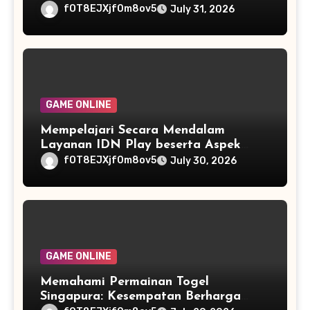
fOT8EJXjf0m8ov5
July 31, 2026
GAME ONLINE
Mempelajari Secara Mendalam
Layanan IDN Play beserta Aspek
Istimewanya
fOT8EJXjf0m8ov5
July 30, 2026
GAME ONLINE
Memahami Permainan Togel
Singapura: Kesempatan Berharga