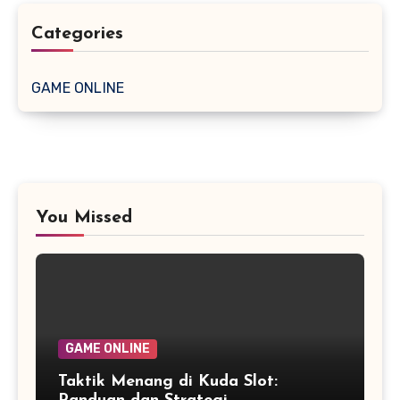
Categories
GAME ONLINE
You Missed
GAME ONLINE
Taktik Menang di Kuda Slot: