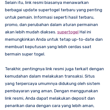
Selain itu, link resmi biasanya menawarkan
berbagai update supertogel terbaru yang penting
untuk pemain. Informasi seperti hasil terbaru,
promo, dan perubahan dalam aturan permainan
akan lebih mudah diakses.
supertogel
Hal ini
memungkinkan Anda untuk tetap up-to-date dan
membuat keputusan yang lebih cerdas saat
bermain super togel.
Terakhir, pentingnya link resmi juga terkait dengan
kemudahan dalam melakukan transaksi. Situs
yang terpercaya umumnya didukung oleh sistem
pembayaran yang aman. Dengan menggunakan
link resmi, Anda dapat melakukan deposit dan
penarikan dana dengan cara yang lebih aman,