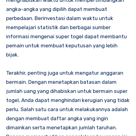
menghabiskan waktu untuk mempertimbangkan
angka-angka yang dipilih dapat membuat
perbedaan. Berinvestasi dalam waktu untuk
mempelajari statistik dan berbagai sumber
informasi mengenai super togel dapat membantu
pemain untuk membuat keputusan yang lebih
bijak.
Terakhir, penting juga untuk mengatur anggaran
bermain. Dengan menetapkan batasan dalam
jumlah uang yang dihabiskan untuk bermain super
togel, Anda dapat menghindari kerugian yang tidak
perlu. Salah satu cara untuk melakukannya adalah
dengan membuat daftar angka yang ingin
dimainkan serta menetapkan jumlah taruhan.