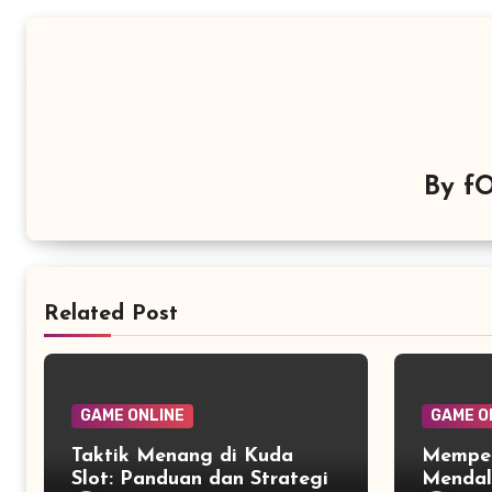
By
f
Related Post
GAME ONLINE
GAME O
Taktik Menang di Kuda
Mempel
Slot: Panduan dan Strategi
Menda