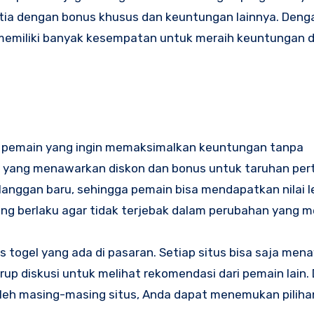
tia dengan bonus khusus dan keuntungan lainnya. Deng
 memiliki banyak kesempatan untuk meraih keuntungan 
gi pemain yang ingin memaksimalkan keuntungan tanpa
el yang menawarkan diskon dan bonus untuk taruhan per
nggan baru, sehingga pemain bisa mendapatkan nilai le
ng berlaku agar tidak terjebak dalam perubahan yang m
 togel yang ada di pasaran. Setiap situs bisa saja men
up diskusi untuk melihat rekomendasi dari pemain lain.
leh masing-masing situs, Anda dapat menemukan pilihan