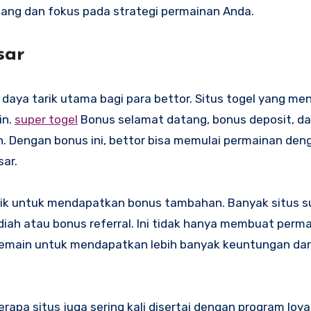
ang dan fokus pada strategi permainan Anda.
sar
 daya tarik utama bagi para bettor. Situs togel yang me
in.
super togel
Bonus selamat datang, bonus deposit, d
n. Dengan bonus ini, bettor bisa memulai permainan de
ar.
nik untuk mendapatkan bonus tambahan. Banyak situs s
iah atau bonus referral. Ini tidak hanya membuat perma
emain untuk mendapatkan lebih banyak keuntungan dari
rapa situs juga sering kali disertai dengan program loyal