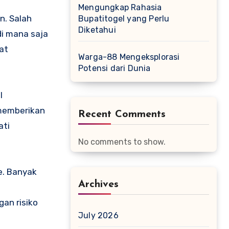
Mengungkap Rahasia
n. Salah
Bupatitogel yang Perlu
Diketahui
i mana saja
at
Warga-88 Mengeksplorasi
Potensi dari Dunia
l
 memberikan
Recent Comments
ati
No comments to show.
e. Banyak
Archives
an risiko
July 2026