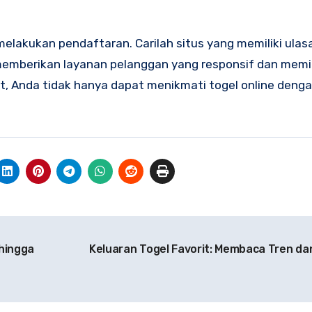
 melakukan pendaftaran. Carilah situs yang memiliki ulasa
memberikan layanan pelanggan yang responsif dan memil
at, Anda tidak hanya dapat menikmati togel online deng
 hingga
Keluaran Togel Favorit: Membaca Tren da