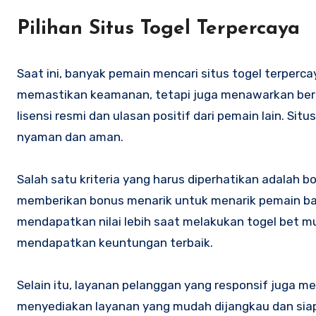
Pilihan Situs Togel Terpercaya
Saat ini, banyak pemain mencari situs togel terperca
memastikan keamanan, tetapi juga menawarkan berbag
lisensi resmi dan ulasan positif dari pemain lain. 
nyaman dan aman.
Salah satu kriteria yang harus diperhatikan adalah b
memberikan bonus menarik untuk menarik pemain ba
mendapatkan nilai lebih saat melakukan togel bet mu
mendapatkan keuntungan terbaik.
Selain itu, layanan pelanggan yang responsif juga me
menyediakan layanan yang mudah dijangkau dan si