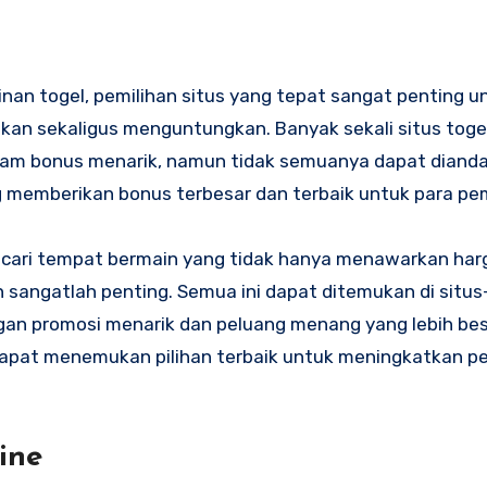
n sekaligus menguntungkan. Banyak sekali situs toge
am bonus menarik, namun tidak semuanya dapat dianda
g memberikan bonus terbesar dan terbaik untuk para pe
ncari tempat bermain yang tidak hanya menawarkan har
 sangatlah penting. Semua ini dapat ditemukan di situs
ngan promosi menarik dan peluang menang yang lebih besa
e dapat menemukan pilihan terbaik untuk meningkatkan p
ine