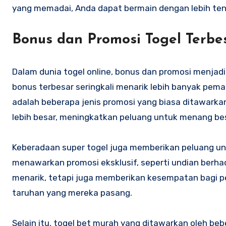
yang memadai, Anda dapat bermain dengan lebih ten
Bonus dan Promosi Togel Terbe
Dalam dunia togel online, bonus dan promosi menjadi
bonus terbesar seringkali menarik lebih banyak pema
adalah beberapa jenis promosi yang biasa ditawarka
lebih besar, meningkatkan peluang untuk menang bes
Keberadaan super togel juga memberikan peluang u
menawarkan promosi eksklusif, seperti undian berhad
menarik, tetapi juga memberikan kesempatan bagi p
taruhan yang mereka pasang.
Selain itu, togel bet murah yang ditawarkan oleh bebe