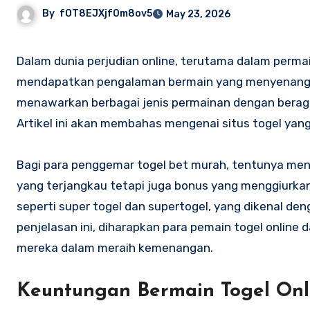
By
fOT8EJXjf0m8ov5
May 23, 2026
Dalam dunia perjudian online, terutama dalam permainan togel, pemilihan situs yang tepat sangat penting untuk
mendapatkan pengalaman bermain yang menyenangka
menawarkan berbagai jenis permainan dengan berag
Artikel ini akan membahas mengenai situs togel yan
Bagi para penggemar togel bet murah, tentunya me
yang terjangkau tetapi juga bonus yang menggiurkan
seperti super togel dan supertogel, yang dikenal de
penjelasan ini, diharapkan para pemain togel onlin
mereka dalam meraih kemenangan.
Keuntungan Bermain Togel Onl