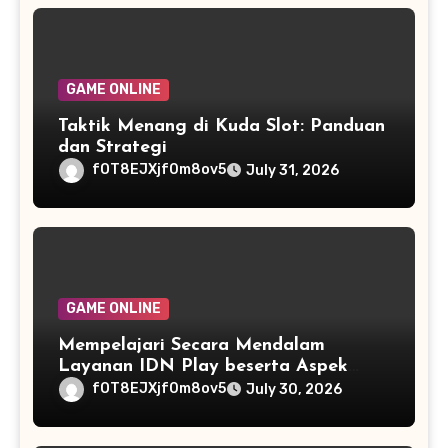
GAME ONLINE
Taktik Menang di Kuda Slot: Panduan
dan Strategi
fOT8EJXjf0m8ov5
July 31, 2026
GAME ONLINE
Mempelajari Secara Mendalam
Layanan IDN Play beserta Aspek
Istimewanya
fOT8EJXjf0m8ov5
July 30, 2026