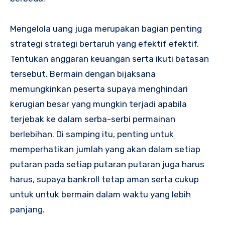
Mengelola uang juga merupakan bagian penting
strategi strategi bertaruh yang efektif efektif.
Tentukan anggaran keuangan serta ikuti batasan
tersebut. Bermain dengan bijaksana
memungkinkan peserta supaya menghindari
kerugian besar yang mungkin terjadi apabila
terjebak ke dalam serba-serbi permainan
berlebihan. Di samping itu, penting untuk
memperhatikan jumlah yang akan dalam setiap
putaran pada setiap putaran putaran juga harus
harus, supaya bankroll tetap aman serta cukup
untuk untuk bermain dalam waktu yang lebih
panjang.