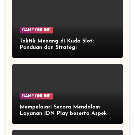
GAME ONLINE
Taktik Menang di Kuda Slot:
Panduan dan Strategi
GAME ONLINE
Mempelajari Secara Mendalam
Layanan IDN Play beserta Aspek
Istimewanya