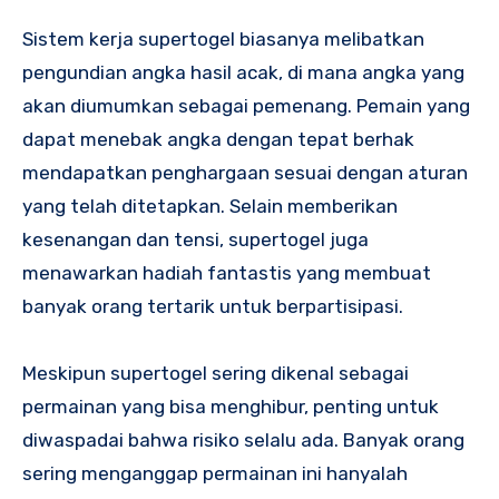
Sistem kerja supertogel biasanya melibatkan
pengundian angka hasil acak, di mana angka yang
akan diumumkan sebagai pemenang. Pemain yang
dapat menebak angka dengan tepat berhak
mendapatkan penghargaan sesuai dengan aturan
yang telah ditetapkan. Selain memberikan
kesenangan dan tensi, supertogel juga
menawarkan hadiah fantastis yang membuat
banyak orang tertarik untuk berpartisipasi.
Meskipun supertogel sering dikenal sebagai
permainan yang bisa menghibur, penting untuk
diwaspadai bahwa risiko selalu ada. Banyak orang
sering menganggap permainan ini hanyalah