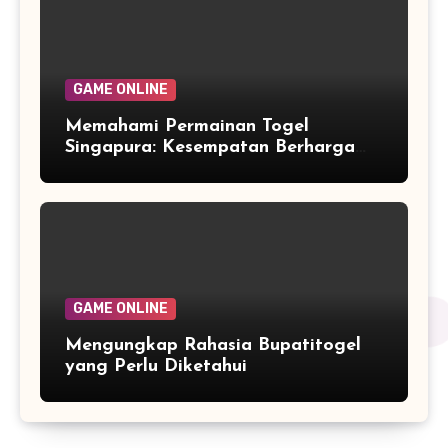
GAME ONLINE
Memahami Permainan Togel
Singapura: Kesempatan Berharga
untuk Seluruh Pemain Togel
GAME ONLINE
Mengungkap Rahasia Bupatitogel
yang Perlu Diketahui