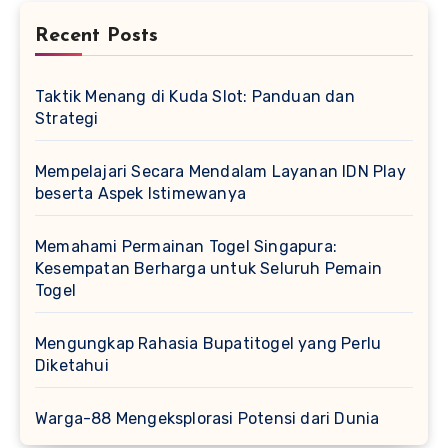
Recent Posts
Taktik Menang di Kuda Slot: Panduan dan
Strategi
Mempelajari Secara Mendalam Layanan IDN Play
beserta Aspek Istimewanya
Memahami Permainan Togel Singapura:
Kesempatan Berharga untuk Seluruh Pemain
Togel
Mengungkap Rahasia Bupatitogel yang Perlu
Diketahui
Warga-88 Mengeksplorasi Potensi dari Dunia