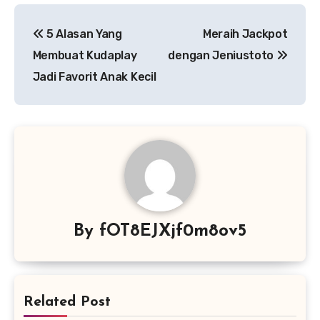
Post
5 Alasan Yang
Meraih Jackpot
navigation
Membuat Kudaplay
dengan Jeniustoto
Jadi Favorit Anak Kecil
By
fOT8EJXjf0m8ov5
Related Post