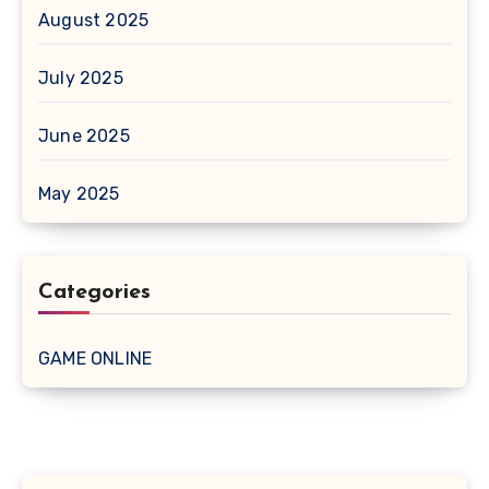
August 2025
July 2025
June 2025
May 2025
Categories
GAME ONLINE