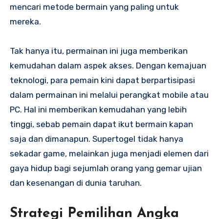
mencari metode bermain yang paling untuk
mereka.
Tak hanya itu, permainan ini juga memberikan
kemudahan dalam aspek akses. Dengan kemajuan
teknologi, para pemain kini dapat berpartisipasi
dalam permainan ini melalui perangkat mobile atau
PC. Hal ini memberikan kemudahan yang lebih
tinggi, sebab pemain dapat ikut bermain kapan
saja dan dimanapun. Supertogel tidak hanya
sekadar game, melainkan juga menjadi elemen dari
gaya hidup bagi sejumlah orang yang gemar ujian
dan kesenangan di dunia taruhan.
Strategi Pemilihan Angka