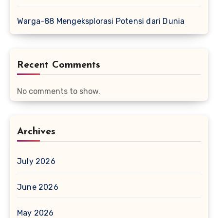
Warga-88 Mengeksplorasi Potensi dari Dunia
Recent Comments
No comments to show.
Archives
July 2026
June 2026
May 2026