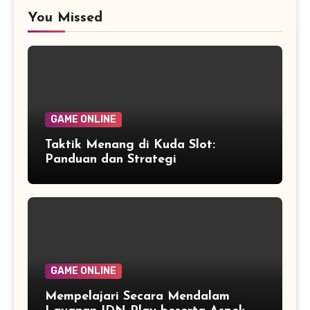
You Missed
GAME ONLINE
Taktik Menang di Kuda Slot:
Panduan dan Strategi
GAME ONLINE
Mempelajari Secara Mendalam