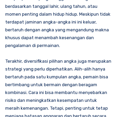
berdasarkan tanggal lahir, ulang tahun, atau
momen penting dalam hidup hidup. Meskipun tidak
terdapat jaminan angka-angka ini ini keluar,
bertaruh dengan angka yang mengandung makna
khusus dapat menambah kesenangan dan
pengalaman di permainan.
Terakhir, diversifikasi pilihan angka juga merupakan
strategi yang perlu diperhatikan. Alih-alih hanya
bertaruh pada satu kumpulan angka, pemain bisa
bertimbang untuk bermain dengan beragam
kombinasi. Cara ini bisa membantu menyebarkan
risiko dan meningkatkan kesempatan untuk
meraih kemenangan. Tetapi, penting untuk tetap
menjaga batasan anggaran dan bertaruh secara