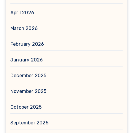
April 2026
March 2026
February 2026
January 2026
December 2025
November 2025
October 2025
September 2025