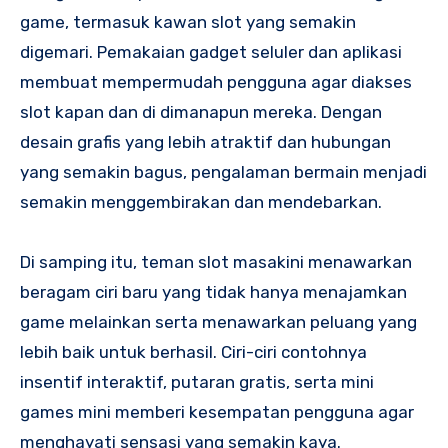
game, termasuk kawan slot yang semakin
digemari. Pemakaian gadget seluler dan aplikasi
membuat mempermudah pengguna agar diakses
slot kapan dan di dimanapun mereka. Dengan
desain grafis yang lebih atraktif dan hubungan
yang semakin bagus, pengalaman bermain menjadi
semakin menggembirakan dan mendebarkan.
Di samping itu, teman slot masakini menawarkan
beragam ciri baru yang tidak hanya menajamkan
game melainkan serta menawarkan peluang yang
lebih baik untuk berhasil. Ciri-ciri contohnya
insentif interaktif, putaran gratis, serta mini
games mini memberi kesempatan pengguna agar
menghayati sensasi yang semakin kaya.