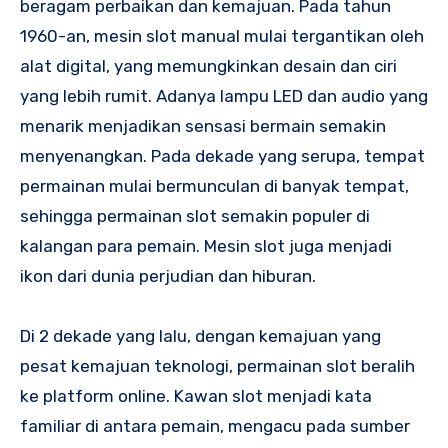
beragam perbaikan dan kemajuan. Pada tahun
1960-an, mesin slot manual mulai tergantikan oleh
alat digital, yang memungkinkan desain dan ciri
yang lebih rumit. Adanya lampu LED dan audio yang
menarik menjadikan sensasi bermain semakin
menyenangkan. Pada dekade yang serupa, tempat
permainan mulai bermunculan di banyak tempat,
sehingga permainan slot semakin populer di
kalangan para pemain. Mesin slot juga menjadi
ikon dari dunia perjudian dan hiburan.
Di 2 dekade yang lalu, dengan kemajuan yang
pesat kemajuan teknologi, permainan slot beralih
ke platform online. Kawan slot menjadi kata
familiar di antara pemain, mengacu pada sumber