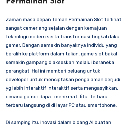
Permainan Slot
Zaman masa depan Teman Permainan Slot terlihat
sangat cemerlang sejalan dengan kemajuan
teknologi modern serta transformasi tingkah laku
gamer. Dengan semakin banyaknya individu yang
beralih ke platform dalam talian, game slot bakal
semakin gampang diakseskan melalui beraneka
perangkat. Hal ini memberi peluang untuk
developer untuk menciptakan pengalaman berjudi
yg lebih interaktif interaktif serta mengasyikkan,
dimana gamer dapat menikmati fitur terbaru
terbaru langsung di di layar PC atau smartphone.
Di samping itu, inovasi dalam bidang AI buatan