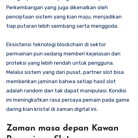
Perkembangan yang juga dikenalkan oleh
penciptaan sistem yang kian maju, menjadikan
tiap putaran lebih seimbang serta menggoda.
Eksistensi teknologi blockchain di sektor
permainan pun sedang memberi kejelasan dan
proteksi yang lebih rendah untuk pengguna.
Melalui sistem yang dari pusat, partner slot bisa
memberikan jaminan bahwa setiap hasil slot
adalah random dan tak dapat manipulasi. Kondisi
ini meningkatkan rasa percaya pemain pada game
daring kian kristal di zaman digital ini.
Zaman masa depan Kawan