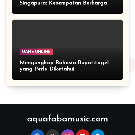
Singapura: Kesempatan Berharga
untuk Seluruh Pemain Togel
GAME ONLINE
Mengungkap Rahasia Bupatitogel
yang Perlu Diketahui
aquafabamusic.com