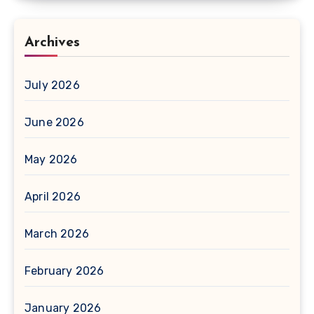
Archives
July 2026
June 2026
May 2026
April 2026
March 2026
February 2026
January 2026