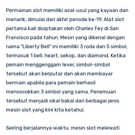
Permainan slot memiliki asal-usul yang kayaan dan
menarik, dimulai dari akhir periode ke-19. Alat slot
pertama kali diciptakan oleh Charles Fey di San
Francisco pada tahun. Mesin yang dikenal dengan
nama "Liberty Bell" ini memiliki 3 roda dan 5 simbol,
termasuk 1 bell, heart, sekop, dan diamond. Ketika
pemain menggenggam lever, simbol-simbol
tersebut akan berputar dan akan membayar
bermain apabila para pemain berhasil
mencocokkan 3 simbol yang sama. Penemuan
tersebut menjadi cikal bakal dari berbagai jenis
mesin slot yang kini kita ketahui.
Seiring berjalannya waktu, mesin slot melewati