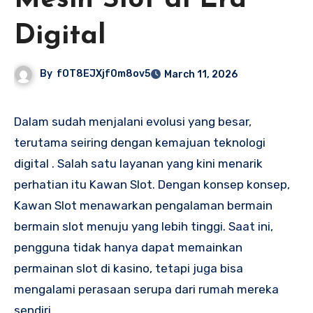
Mesin Slot di Era
Digital
By
fOT8EJXjf0m8ov5
March 11, 2026
Dalam sudah menjalani evolusi yang besar,
terutama seiring dengan kemajuan teknologi
digital . Salah satu layanan yang kini menarik
perhatian itu Kawan Slot. Dengan konsep konsep,
Kawan Slot menawarkan pengalaman bermain
bermain slot menuju yang lebih tinggi. Saat ini,
pengguna tidak hanya dapat memainkan
permainan slot di kasino, tetapi juga bisa
mengalami perasaan serupa dari rumah mereka
sendiri.