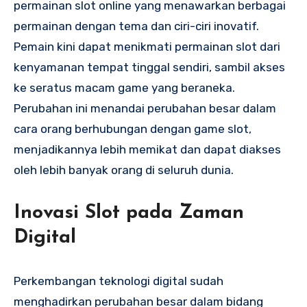
permainan slot online yang menawarkan berbagai
permainan dengan tema dan ciri-ciri inovatif.
Pemain kini dapat menikmati permainan slot dari
kenyamanan tempat tinggal sendiri, sambil akses
ke seratus macam game yang beraneka.
Perubahan ini menandai perubahan besar dalam
cara orang berhubungan dengan game slot,
menjadikannya lebih memikat dan dapat diakses
oleh lebih banyak orang di seluruh dunia.
Inovasi Slot pada Zaman
Digital
Perkembangan teknologi digital sudah
menghadirkan perubahan besar dalam bidang