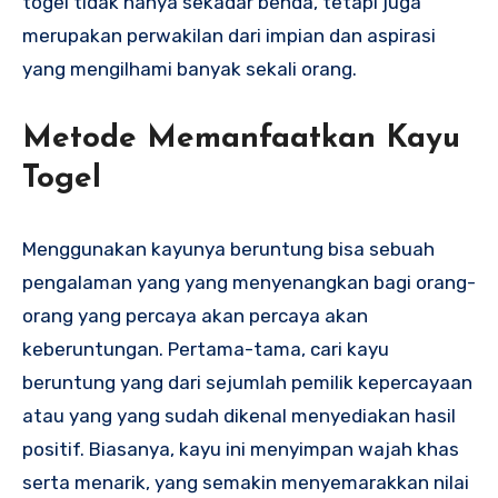
togel tidak hanya sekadar benda, tetapi juga
merupakan perwakilan dari impian dan aspirasi
yang mengilhami banyak sekali orang.
Metode Memanfaatkan Kayu
Togel
Menggunakan kayunya beruntung bisa sebuah
pengalaman yang yang menyenangkan bagi orang-
orang yang percaya akan percaya akan
keberuntungan. Pertama-tama, cari kayu
beruntung yang dari sejumlah pemilik kepercayaan
atau yang yang sudah dikenal menyediakan hasil
positif. Biasanya, kayu ini menyimpan wajah khas
serta menarik, yang semakin menyemarakkan nilai