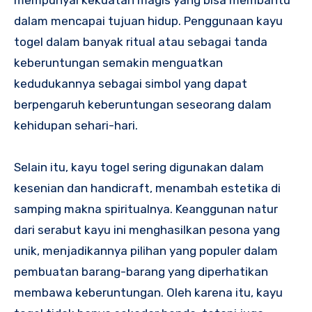
mempunyai kekuatan magis yang bisa membantu
dalam mencapai tujuan hidup. Penggunaan kayu
togel dalam banyak ritual atau sebagai tanda
keberuntungan semakin menguatkan
kedudukannya sebagai simbol yang dapat
berpengaruh keberuntungan seseorang dalam
kehidupan sehari-hari.
Selain itu, kayu togel sering digunakan dalam
kesenian dan handicraft, menambah estetika di
samping makna spiritualnya. Keanggunan natur
dari serabut kayu ini menghasilkan pesona yang
unik, menjadikannya pilihan yang populer dalam
pembuatan barang-barang yang diperhatikan
membawa keberuntungan. Oleh karena itu, kayu