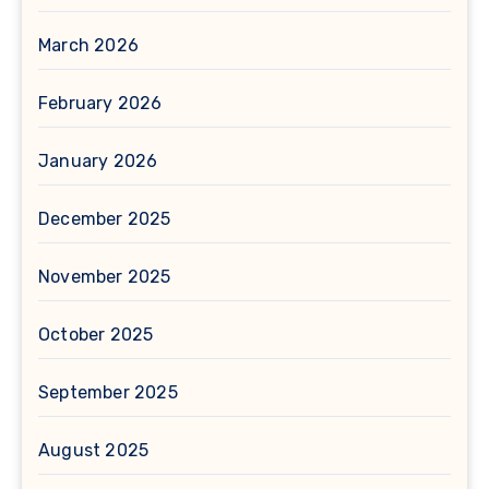
March 2026
February 2026
January 2026
December 2025
November 2025
October 2025
September 2025
August 2025