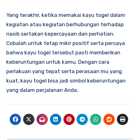
Yang terakhir, ketika memakai kayu togel dalam
kegiatan atau kegiatan berhubungan terhadap
nasib sertakan kepercayaan dan perhatian.
Cobalah untuk tetap mikir positif serta percaya
bahwa kayu togel tersebut pasti memberikan
keberuntungan untuk kamu. Dengan cara
perlakuan yang tepat serta perasaan mu yang
kuat, kayu togel bisa jadi simbol keberuntungan
yang dalam perjalanan Anda.