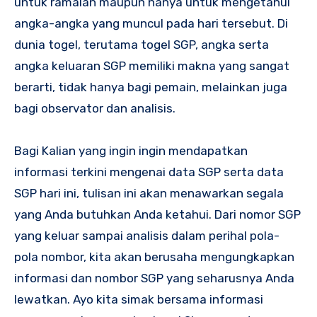
untuk ramalan maupun hanya untuk mengetahui
angka-angka yang muncul pada hari tersebut. Di
dunia togel, terutama togel SGP, angka serta
angka keluaran SGP memiliki makna yang sangat
berarti, tidak hanya bagi pemain, melainkan juga
bagi observator dan analisis.
Bagi Kalian yang ingin ingin mendapatkan
informasi terkini mengenai data SGP serta data
SGP hari ini, tulisan ini akan menawarkan segala
yang Anda butuhkan Anda ketahui. Dari nomor SGP
yang keluar sampai analisis dalam perihal pola-
pola nombor, kita akan berusaha mengungkapkan
informasi dan nombor SGP yang seharusnya Anda
lewatkan. Ayo kita simak bersama informasi