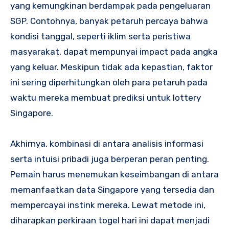
yang kemungkinan berdampak pada pengeluaran
SGP. Contohnya, banyak petaruh percaya bahwa
kondisi tanggal, seperti iklim serta peristiwa
masyarakat, dapat mempunyai impact pada angka
yang keluar. Meskipun tidak ada kepastian, faktor
ini sering diperhitungkan oleh para petaruh pada
waktu mereka membuat prediksi untuk lottery
Singapore.
Akhirnya, kombinasi di antara analisis informasi
serta intuisi pribadi juga berperan peran penting.
Pemain harus menemukan keseimbangan di antara
memanfaatkan data Singapore yang tersedia dan
mempercayai instink mereka. Lewat metode ini,
diharapkan perkiraan togel hari ini dapat menjadi