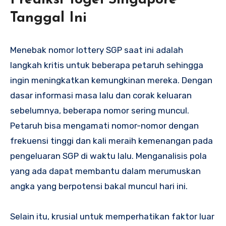
Prediksi Togel Singapore
Tanggal Ini
Menebak nomor lottery SGP saat ini adalah
langkah kritis untuk beberapa petaruh sehingga
ingin meningkatkan kemungkinan mereka. Dengan
dasar informasi masa lalu dan corak keluaran
sebelumnya, beberapa nomor sering muncul.
Petaruh bisa mengamati nomor-nomor dengan
frekuensi tinggi dan kali meraih kemenangan pada
pengeluaran SGP di waktu lalu. Menganalisis pola
yang ada dapat membantu dalam merumuskan
angka yang berpotensi bakal muncul hari ini.
Selain itu, krusial untuk memperhatikan faktor luar