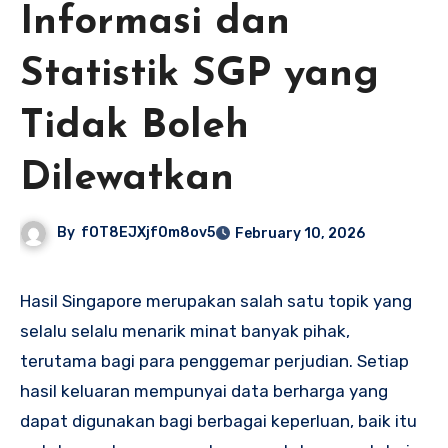
Informasi dan
Statistik SGP yang
Tidak Boleh
Dilewatkan
By
fOT8EJXjf0m8ov5
February 10, 2026
Hasil Singapore merupakan salah satu topik yang
selalu selalu menarik minat banyak pihak,
terutama bagi para penggemar perjudian. Setiap
hasil keluaran mempunyai data berharga yang
dapat digunakan bagi berbagai keperluan, baik itu