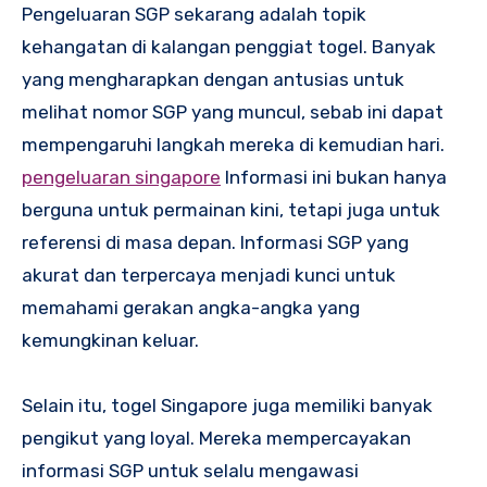
Pengeluaran SGP sekarang adalah topik
kehangatan di kalangan penggiat togel. Banyak
yang mengharapkan dengan antusias untuk
melihat nomor SGP yang muncul, sebab ini dapat
mempengaruhi langkah mereka di kemudian hari.
pengeluaran singapore
Informasi ini bukan hanya
berguna untuk permainan kini, tetapi juga untuk
referensi di masa depan. Informasi SGP yang
akurat dan terpercaya menjadi kunci untuk
memahami gerakan angka-angka yang
kemungkinan keluar.
Selain itu, togel Singapore juga memiliki banyak
pengikut yang loyal. Mereka mempercayakan
informasi SGP untuk selalu mengawasi