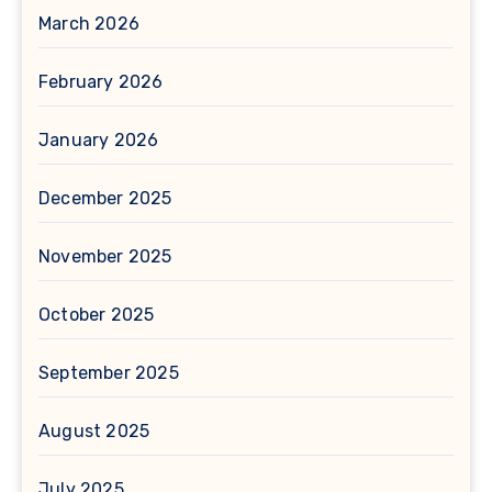
March 2026
February 2026
January 2026
December 2025
November 2025
October 2025
September 2025
August 2025
July 2025