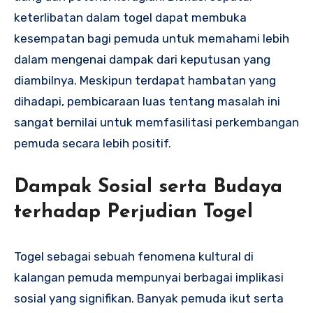
keterlibatan dalam togel dapat membuka
kesempatan bagi pemuda untuk memahami lebih
dalam mengenai dampak dari keputusan yang
diambilnya. Meskipun terdapat hambatan yang
dihadapi, pembicaraan luas tentang masalah ini
sangat bernilai untuk memfasilitasi perkembangan
pemuda secara lebih positif.
Dampak Sosial serta Budaya
terhadap Perjudian Togel
Togel sebagai sebuah fenomena kultural di
kalangan pemuda mempunyai berbagai implikasi
sosial yang signifikan. Banyak pemuda ikut serta