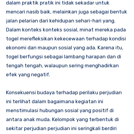
dalam praktik pratik ini tidak sekadar untuk
mencari nasib baik, melainkan juga sebagai bentuk
jalan pelarian dari kehidupan sehari-hari yang.
Dalam konteks konteks sosial, minat mereka pada
togel merefleksikan kekecewaan terhadap kondisi
ekonomi dan maupun sosial yang ada. Karena itu,
togel berfungsi sebagai lambang harapan dan di
tengah tengah, walaupun sering menghadirkan
efek yang negatif.
Konsekuensi budaya terhadap perilaku perjudian
ini terlihat dalam bagaimana kegiatan ini
menstimulasi hubungan sosial yang positif di
antara anak muda. Kelompok yang terbentuk di
sekitar perjudian perjudian ini seringkali berdiri