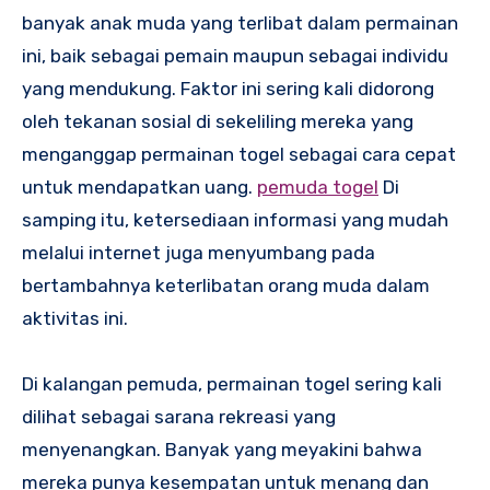
banyak anak muda yang terlibat dalam permainan
ini, baik sebagai pemain maupun sebagai individu
yang mendukung. Faktor ini sering kali didorong
oleh tekanan sosial di sekeliling mereka yang
menganggap permainan togel sebagai cara cepat
untuk mendapatkan uang.
pemuda togel
Di
samping itu, ketersediaan informasi yang mudah
melalui internet juga menyumbang pada
bertambahnya keterlibatan orang muda dalam
aktivitas ini.
Di kalangan pemuda, permainan togel sering kali
dilihat sebagai sarana rekreasi yang
menyenangkan. Banyak yang meyakini bahwa
mereka punya kesempatan untuk menang dan