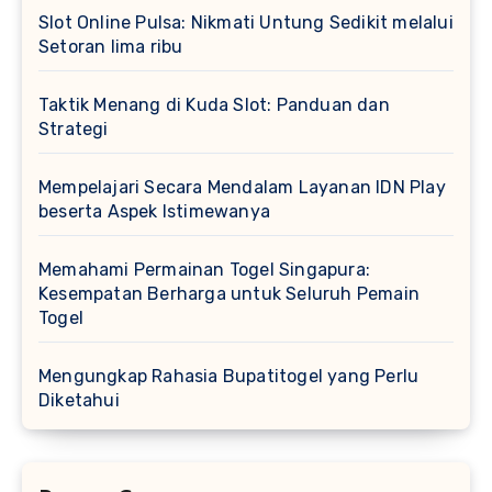
Slot Online Pulsa: Nikmati Untung Sedikit melalui
Setoran lima ribu
Taktik Menang di Kuda Slot: Panduan dan
Strategi
Mempelajari Secara Mendalam Layanan IDN Play
beserta Aspek Istimewanya
Memahami Permainan Togel Singapura:
Kesempatan Berharga untuk Seluruh Pemain
Togel
Mengungkap Rahasia Bupatitogel yang Perlu
Diketahui