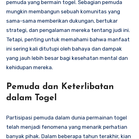
pemuda yang bermain togel. Sebagian pemuda
mungkin membangun sebuah komunitas yang
sama-sama memberikan dukungan, bertukar
strategi, dan pengalaman mereka tentang judi ini.
Tetapi, penting untuk memahami bahwa manfaat
ini sering kali ditutupi oleh bahaya dan dampak
yang jauh lebih besar bagi kesehatan mental dan
kehidupan mereka.
Pemuda dan Keterlibatan
dalam Togel
Partisipasi pemuda dalam dunia permainan togel
telah menjadi fenomena yang menarik perhatian
banyak pihak. Dalam beberapa tahun terakhir, kian