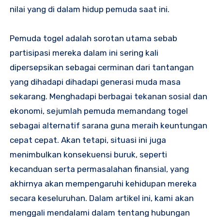
nilai yang di dalam hidup pemuda saat ini.
Pemuda togel adalah sorotan utama sebab
partisipasi mereka dalam ini sering kali
dipersepsikan sebagai cerminan dari tantangan
yang dihadapi dihadapi generasi muda masa
sekarang. Menghadapi berbagai tekanan sosial dan
ekonomi, sejumlah pemuda memandang togel
sebagai alternatif sarana guna meraih keuntungan
cepat cepat. Akan tetapi, situasi ini juga
menimbulkan konsekuensi buruk, seperti
kecanduan serta permasalahan finansial, yang
akhirnya akan mempengaruhi kehidupan mereka
secara keseluruhan. Dalam artikel ini, kami akan
menggali mendalami dalam tentang hubungan