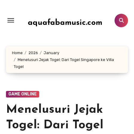
Skip
to
content
aquafabamusic.com
Home
2026
January
Menelusuri Jejak Togel: Dari Togel Singapore ke Villa
Togel
GAME ONLINE
Menelusuri Jejak
Togel: Dari Togel