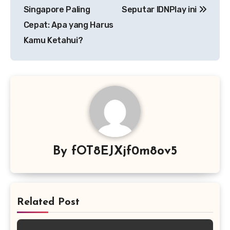
navigation
Singapore Paling
Seputar IDNPlay ini
Cepat: Apa yang Harus
Kamu Ketahui?
By
fOT8EJXjf0m8ov5
Related Post