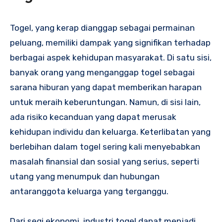
Togel, yang kerap dianggap sebagai permainan
peluang, memiliki dampak yang signifikan terhadap
berbagai aspek kehidupan masyarakat. Di satu sisi,
banyak orang yang menganggap togel sebagai
sarana hiburan yang dapat memberikan harapan
untuk meraih keberuntungan. Namun, di sisi lain,
ada risiko kecanduan yang dapat merusak
kehidupan individu dan keluarga. Keterlibatan yang
berlebihan dalam togel sering kali menyebabkan
masalah finansial dan sosial yang serius, seperti
utang yang menumpuk dan hubungan
antaranggota keluarga yang terganggu.
Dari segi ekonomi, industri togel dapat menjadi