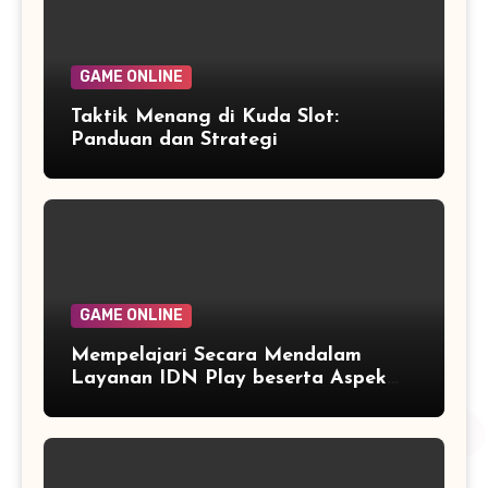
GAME ONLINE
Taktik Menang di Kuda Slot:
Panduan dan Strategi
GAME ONLINE
Mempelajari Secara Mendalam
Layanan IDN Play beserta Aspek
Istimewanya