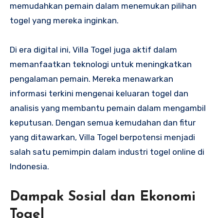
memudahkan pemain dalam menemukan pilihan
togel yang mereka inginkan.
Di era digital ini, Villa Togel juga aktif dalam
memanfaatkan teknologi untuk meningkatkan
pengalaman pemain. Mereka menawarkan
informasi terkini mengenai keluaran togel dan
analisis yang membantu pemain dalam mengambil
keputusan. Dengan semua kemudahan dan fitur
yang ditawarkan, Villa Togel berpotensi menjadi
salah satu pemimpin dalam industri togel online di
Indonesia.
Dampak Sosial dan Ekonomi
Togel