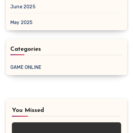
June 2025
May 2025
Categories
GAME ONLINE
You Missed