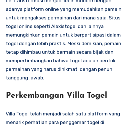
bertransformasi menjadi lebih modern dengan
adanya platform online yang memudahkan pemain
untuk mengakses permainan dari mana saja. Situs
togel online seperti Alexistogel dan lainnya
memungkinkan pemain untuk berpartisipasi dalam
togel dengan lebih praktis. Meski demikian, pemain
tetap dihimbau untuk bermain secara bijak dan
mempertimbangkan bahwa togel adalah bentuk
permainan yang harus dinikmati dengan penuh
tanggung jawab.
Perkembangan Villa Togel
Villa Togel telah menjadi salah satu platform yang
menarik perhatian para penggemar togel di