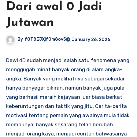
Dari awal 0 Jadi
Jutawan
By
fOT8EJXjf0m8ov5
January 26, 2026
Dewi 4D sudah menjadi salah satu fenomena yang
menggugah minat banyak orang di alam angka-
angka. Banyak yang melihatnya sebagai sekadar
hanya penyegar pikiran, namun banyak juga pula
yang berhasil meraih kejayaan luar biasa berkat
keberuntungan dan taktik yang jitu. Cerita-cerita
motivasi tentang pemain yang awalnya mula tidak
mempunyai banyak sekarang telah berubah
menjadi orang kaya, menjadi contoh bahwasanya