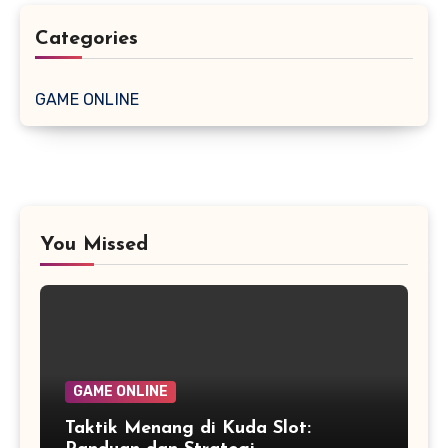
Categories
GAME ONLINE
You Missed
GAME ONLINE
Taktik Menang di Kuda Slot: