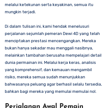
melalui ketekunan serta keyakinan, semua itu
mungkin terjadi.
Di dalam tulisan ini, kami hendak menelusuri
perjalanan sejumlah pemeran Dewi 4D yang telah
menciptakan prestasi mencengangkan. Mereka
bukan hanya sekadar mau menggali nasibnya,
melainkan tambahan berusaha mempelajari detail
dunia permainan ini. Melalui kerja keras, analisis
yang komprehensif, dan kemauan mengambil
risiko, mereka semua sudah menunjukkan
bahwasanya peluang agar berhasil selalu tersedia,
bahkan bagi mereka yang memulai memulai nol.
Perjalanan Awal Pemain