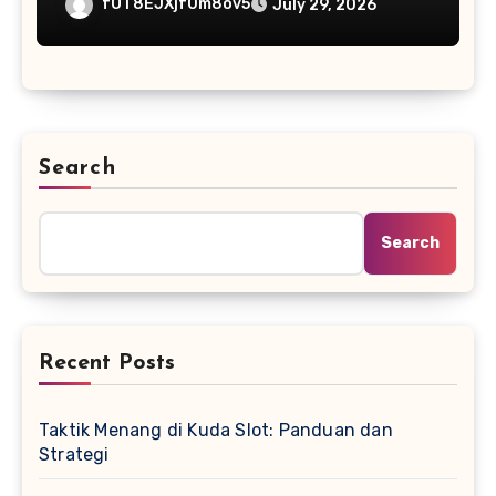
untuk Seluruh Pemain Togel
fOT8EJXjf0m8ov5
July 29, 2026
Search
Search
Recent Posts
Taktik Menang di Kuda Slot: Panduan dan
Strategi