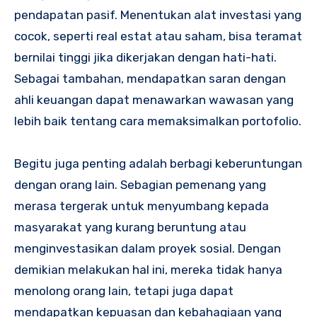
pendapatan pasif. Menentukan alat investasi yang
cocok, seperti real estat atau saham, bisa teramat
bernilai tinggi jika dikerjakan dengan hati-hati.
Sebagai tambahan, mendapatkan saran dengan
ahli keuangan dapat menawarkan wawasan yang
lebih baik tentang cara memaksimalkan portofolio.
Begitu juga penting adalah berbagi keberuntungan
dengan orang lain. Sebagian pemenang yang
merasa tergerak untuk menyumbang kepada
masyarakat yang kurang beruntung atau
menginvestasikan dalam proyek sosial. Dengan
demikian melakukan hal ini, mereka tidak hanya
menolong orang lain, tetapi juga dapat
mendapatkan kepuasan dan kebahagiaan yang