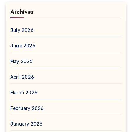
Archives
July 2026
June 2026
May 2026
April 2026
March 2026
February 2026
January 2026