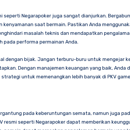
esmi seperti Negarapoker juga sangat dianjurkan. Bergab
n kenyamanan saat bermain. Pastikan Anda menggunaka
k menghindari masalah teknis dan mendapatkan pengalam
ruh pada performa permainan Anda.
al dengan bijak. Jangan terburu-buru untuk mengejar k
etapkan. Dengan manajemen keuangan yang baik, Anda 
 strategi untuk memenangkan lebih banyak di PKV game
ergantung pada keberuntungan semata, namun juga pad
V resmi seperti Negarapoker dapat memberikan keungg