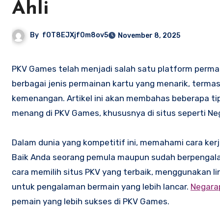
Ahli
By
fOT8EJXjf0m8ov5
November 8, 2025
PKV Games telah menjadi salah satu platform permainan online yang paling populer di kalangan pemain. Dengan
berbagai jenis permainan kartu yang menarik, terma
kemenangan. Artikel ini akan membahas beberapa ti
menang di PKV Games, khususnya di situs seperti Ne
Dalam dunia yang kompetitif ini, memahami cara ker
Baik Anda seorang pemula maupun sudah berpengala
cara memilih situs PKV yang terbaik, menggunakan l
untuk pengalaman bermain yang lebih lancar.
Negara
pemain yang lebih sukses di PKV Games.