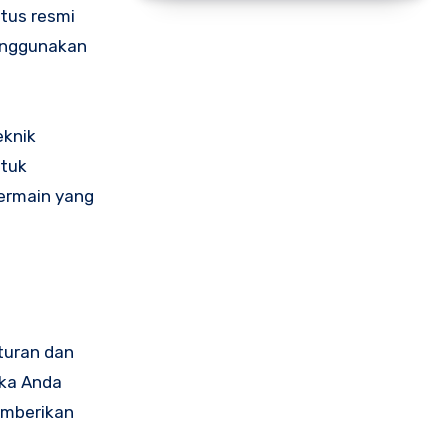
itus resmi
enggunakan
eknik
ntuk
ermain yang
turan dan
ika Anda
emberikan