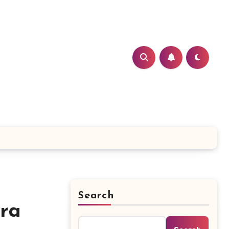
Search
ra