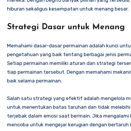
mereka. Dengan begitu banyak pilihan yang tersedia
hiburan sekaligus kesempatan untuk menang besar.
Strategi Dasar untuk Menang
Memahami dasar-dasar permainan adalah kunci untu
pengetahuan yang baik tentang berbagai jenis permain
Setiap permainan memiliki aturan dan strategi terse
tiap permainan tersebut. Dengan memahami mekani
baik selama permainan.
Salah satu strategi yang efektif adalah mengelola m
untuk menentukan batas taruhan dan tidak melebihi a
terjebak dalam emosi saat bermain. Jika mengalami 
mencoba untuk mengejar kerugian dengan bertaruh 