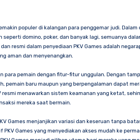
makin populer di kalangan para penggemar judi. Dalam d
n seperti domino, poker, dan banyak lagi, semuanya dal
ya dan resmi dalam penyediaan PKV Games adalah negara
ang aman dan menyenangkan.
 para pemain dengan fitur-fitur unggulan. Dengan tamp
h, pemain baru maupun yang berpengalaman dapat me
KV resmi menawarkan sistem keamanan yang ketat, sehi
nsaksi mereka saat bermain.
PKV Games menjanjikan variasi dan keseruan tanpa bata
tif PKV Games yang menyediakan akses mudah ke permai