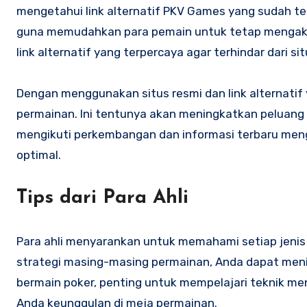
mengetahui link alternatif PKV Games yang sudah terver
guna memudahkan para pemain untuk tetap mengaks
link alternatif yang terpercaya agar terhindar dari 
Dengan menggunakan situs resmi dan link alternatif 
permainan. Ini tentunya akan meningkatkan peluang
mengikuti perkembangan dan informasi terbaru men
optimal.
Tips dari Para Ahli
Para ahli menyarankan untuk memahami setiap jenis
strategi masing-masing permainan, Anda dapat menin
bermain poker, penting untuk mempelajari teknik 
Anda keunggulan di meja permainan.