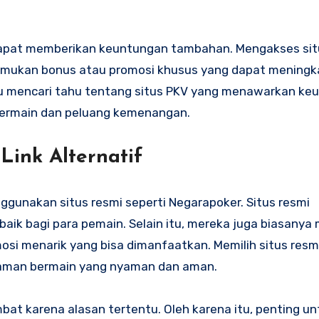
dapat memberikan keuntungan tambahan. Mengakses sit
emukan bonus atau promosi khusus yang dapat meningka
alu mencari tahu tentang situs PKV yang menawarkan k
bermain dan peluang kemenangan.
ink Alternatif
gunakan situs resmi seperti Negarapoker. Situs resmi
k bagi para pemain. Selain itu, mereka juga biasanya 
osi menarik yang bisa dimanfaatkan. Memilih situs resm
laman bermain yang nyaman dan aman.
at karena alasan tertentu. Oleh karena itu, penting un