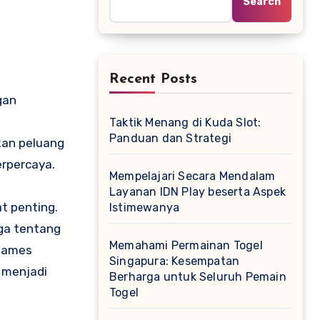
Search
Recent Posts
Taktik Menang di Kuda Slot:
Panduan dan Strategi
kan peluang
erpercaya.
Mempelajari Secara Mendalam
Layanan IDN Play beserta Aspek
t penting.
Istimewanya
ga tentang
Memahami Permainan Togel
 Games
Singapura: Kesempatan
 menjadi
Berharga untuk Seluruh Pemain
Togel