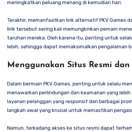
meningkatkan peluang menang di kemudian hari.
Terakhir, memanfaatkan link alternatif PKV Games 
link tersebut sering kali memungkinkan pemain men
taruhan mereka. Oleh karena itu, penting untuk sel
lebih, sehingga dapat memaksimalkan pengalaman 
Menggunakan Situs Resmi dan L
Dalam bermain PKV Games, penting untuk selalu meng
menawarkan perlindungan dan keamanan yang lebih bai
layanan pelanggan yang responsif dan berbagai prom
langkah awal yang krusial untuk memastikan penga
Namun, terkadang akses ke situs resmi dapat terhamb