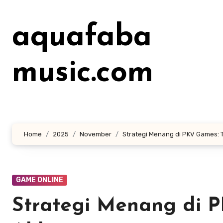
Skip
to
aquafaba
content
music.com
Home
2025
November
Strategi Menang di PKV Games: Ti
GAME ONLINE
Strategi Menang di P