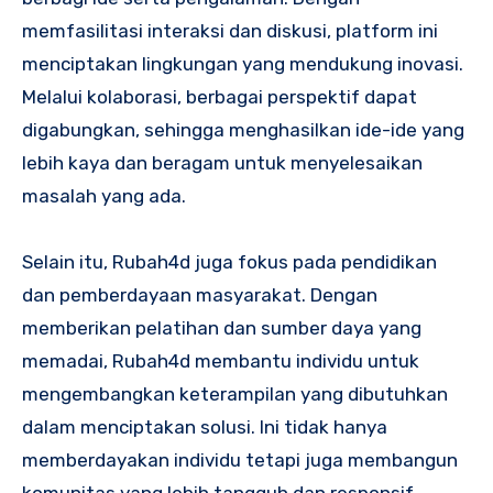
memfasilitasi interaksi dan diskusi, platform ini
menciptakan lingkungan yang mendukung inovasi.
Melalui kolaborasi, berbagai perspektif dapat
digabungkan, sehingga menghasilkan ide-ide yang
lebih kaya dan beragam untuk menyelesaikan
masalah yang ada.
Selain itu, Rubah4d juga fokus pada pendidikan
dan pemberdayaan masyarakat. Dengan
memberikan pelatihan dan sumber daya yang
memadai, Rubah4d membantu individu untuk
mengembangkan keterampilan yang dibutuhkan
dalam menciptakan solusi. Ini tidak hanya
memberdayakan individu tetapi juga membangun