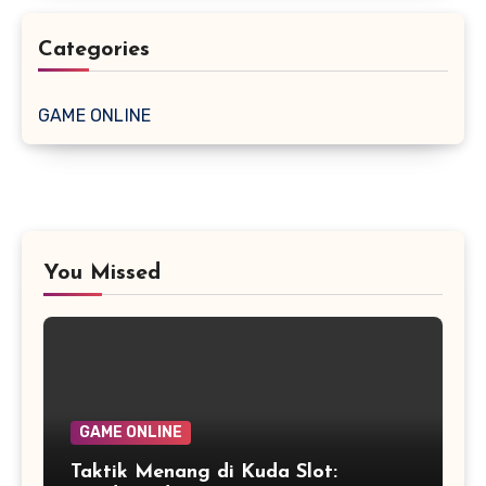
Categories
GAME ONLINE
You Missed
GAME ONLINE
Taktik Menang di Kuda Slot: