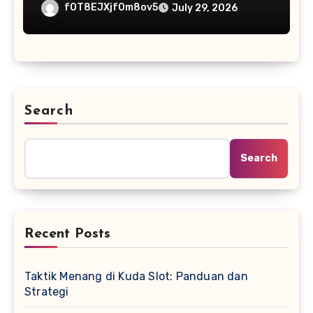
untuk Seluruh Pemain Togel
fOT8EJXjf0m8ov5
July 29, 2026
Search
Search
Recent Posts
Taktik Menang di Kuda Slot: Panduan dan
Strategi