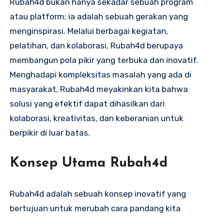
Rubah4d bukan hanya sekadar sebuah program
atau platform; ia adalah sebuah gerakan yang
menginspirasi. Melalui berbagai kegiatan,
pelatihan, dan kolaborasi, Rubah4d berupaya
membangun pola pikir yang terbuka dan inovatif.
Menghadapi kompleksitas masalah yang ada di
masyarakat, Rubah4d meyakinkan kita bahwa
solusi yang efektif dapat dihasilkan dari
kolaborasi, kreativitas, dan keberanian untuk
berpikir di luar batas.
Konsep Utama Rubah4d
Rubah4d adalah sebuah konsep inovatif yang
bertujuan untuk merubah cara pandang kita