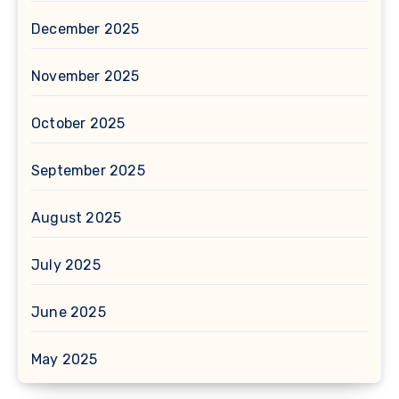
December 2025
November 2025
October 2025
September 2025
August 2025
July 2025
June 2025
May 2025