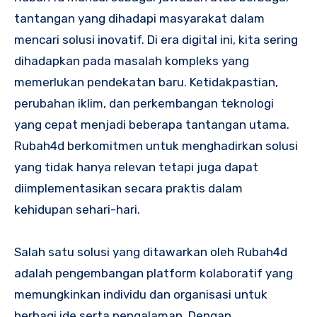
tantangan yang dihadapi masyarakat dalam
mencari solusi inovatif. Di era digital ini, kita sering
dihadapkan pada masalah kompleks yang
memerlukan pendekatan baru. Ketidakpastian,
perubahan iklim, dan perkembangan teknologi
yang cepat menjadi beberapa tantangan utama.
Rubah4d berkomitmen untuk menghadirkan solusi
yang tidak hanya relevan tetapi juga dapat
diimplementasikan secara praktis dalam
kehidupan sehari-hari.
Salah satu solusi yang ditawarkan oleh Rubah4d
adalah pengembangan platform kolaboratif yang
memungkinkan individu dan organisasi untuk
berbagi ide serta pengalaman. Dengan