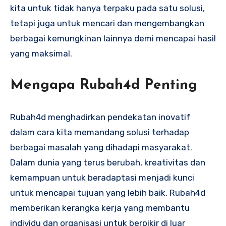
kita untuk tidak hanya terpaku pada satu solusi,
tetapi juga untuk mencari dan mengembangkan
berbagai kemungkinan lainnya demi mencapai hasil
yang maksimal.
Mengapa Rubah4d Penting
Rubah4d menghadirkan pendekatan inovatif
dalam cara kita memandang solusi terhadap
berbagai masalah yang dihadapi masyarakat.
Dalam dunia yang terus berubah, kreativitas dan
kemampuan untuk beradaptasi menjadi kunci
untuk mencapai tujuan yang lebih baik. Rubah4d
memberikan kerangka kerja yang membantu
individu dan organisasi untuk berpikir di luar