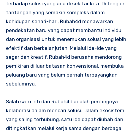
terhadap solusi yang ada di sekitar kita. Di tengah
tantangan yang semakin kompleks dalam
kehidupan sehari-hari, Rubah4d menawarkan
pendekatan baru yang dapat membantu individu
dan organisasi untuk menemukan solusi yang lebih
efektif dan berkelanjutan. Melalui ide-ide yang
segar dan kreatif, Rubah4d berusaha mendorong
pemikiran di luar batasan konvensional, membuka
peluang baru yang belum pernah terbayangkan
sebelumnya.
Salah satu inti dari Rubah4d adalah pentingnya
kolaborasi dalam mencari solusi. Dalam ekosistem
yang saling terhubung, satu ide dapat diubah dan
ditingkatkan melalui kerja sama dengan berbagai