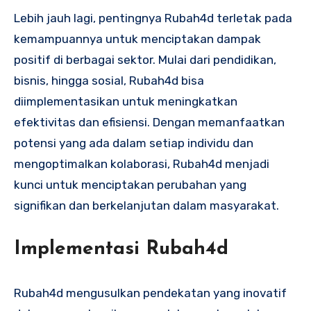
Lebih jauh lagi, pentingnya Rubah4d terletak pada
kemampuannya untuk menciptakan dampak
positif di berbagai sektor. Mulai dari pendidikan,
bisnis, hingga sosial, Rubah4d bisa
diimplementasikan untuk meningkatkan
efektivitas dan efisiensi. Dengan memanfaatkan
potensi yang ada dalam setiap individu dan
mengoptimalkan kolaborasi, Rubah4d menjadi
kunci untuk menciptakan perubahan yang
signifikan dan berkelanjutan dalam masyarakat.
Implementasi Rubah4d
Rubah4d mengusulkan pendekatan yang inovatif