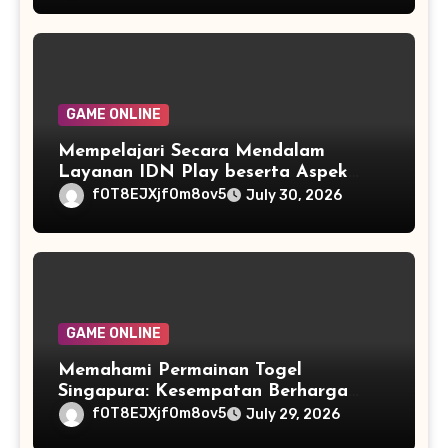
GAME ONLINE
Mempelajari Secara Mendalam
Layanan IDN Play beserta Aspek
Istimewanya
fOT8EJXjf0m8ov5
July 30, 2026
GAME ONLINE
Memahami Permainan Togel
Singapura: Kesempatan Berharga
untuk Seluruh Pemain Togel
fOT8EJXjf0m8ov5
July 29, 2026