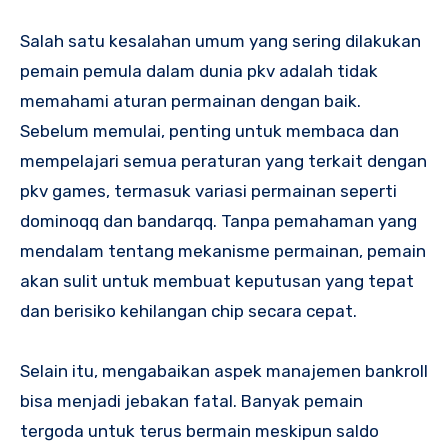
Salah satu kesalahan umum yang sering dilakukan
pemain pemula dalam dunia pkv adalah tidak
memahami aturan permainan dengan baik.
Sebelum memulai, penting untuk membaca dan
mempelajari semua peraturan yang terkait dengan
pkv games, termasuk variasi permainan seperti
dominoqq dan bandarqq. Tanpa pemahaman yang
mendalam tentang mekanisme permainan, pemain
akan sulit untuk membuat keputusan yang tepat
dan berisiko kehilangan chip secara cepat.
Selain itu, mengabaikan aspek manajemen bankroll
bisa menjadi jebakan fatal. Banyak pemain
tergoda untuk terus bermain meskipun saldo