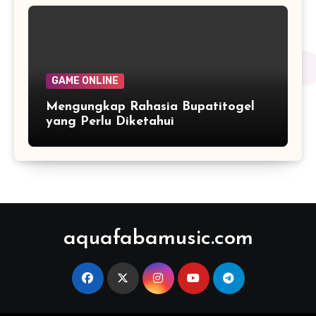
GAME ONLINE
Mengungkap Rahasia Bupatitogel
yang Perlu Diketahui
aquafabamusic.com