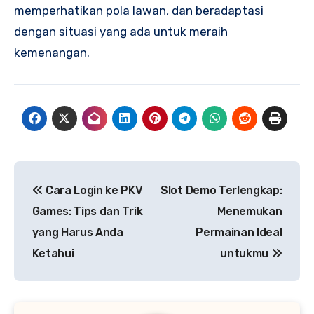
memperhatikan pola lawan, dan beradaptasi
dengan situasi yang ada untuk meraih
kemenangan.
Post
Cara Login ke PKV
Slot Demo Terlengkap:
navigation
Games: Tips dan Trik
Menemukan
yang Harus Anda
Permainan Ideal
Ketahui
untukmu