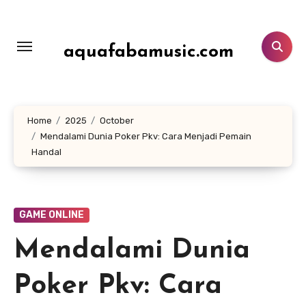
Skip
to
content
aquafabamusic.com
Home
2025
October
Mendalami Dunia Poker Pkv: Cara Menjadi Pemain
Handal
GAME ONLINE
Mendalami Dunia
Poker Pkv: Cara