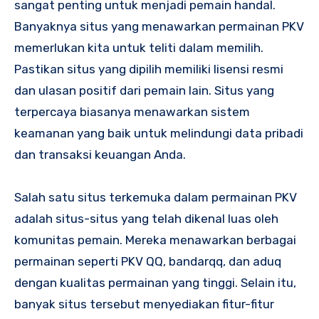
sangat penting untuk menjadi pemain handal.
Banyaknya situs yang menawarkan permainan PKV
memerlukan kita untuk teliti dalam memilih.
Pastikan situs yang dipilih memiliki lisensi resmi
dan ulasan positif dari pemain lain. Situs yang
terpercaya biasanya menawarkan sistem
keamanan yang baik untuk melindungi data pribadi
dan transaksi keuangan Anda.
Salah satu situs terkemuka dalam permainan PKV
adalah situs-situs yang telah dikenal luas oleh
komunitas pemain. Mereka menawarkan berbagai
permainan seperti PKV QQ, bandarqq, dan aduq
dengan kualitas permainan yang tinggi. Selain itu,
banyak situs tersebut menyediakan fitur-fitur