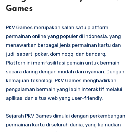
Games
PKV Games merupakan salah satu platform
permainan online yang populer di Indonesia, yang
menawarkan berbagai jenis permainan kartu dan
judi, seperti poker, dominoqq, dan bandarq.
Platforn ini memfasilitasi pemain untuk bermain
secara daring dengan mudah dan nyaman. Dengan
kemajuan teknologi, PKV Games menghadirkan
pengalaman bermain yang lebih interaktif melalui
aplikasi dan situs web yang user-friendly.
Sejarah PKV Games dimulai dengan perkembangan
permainan kartu di seluruh dunia, yang kemudian