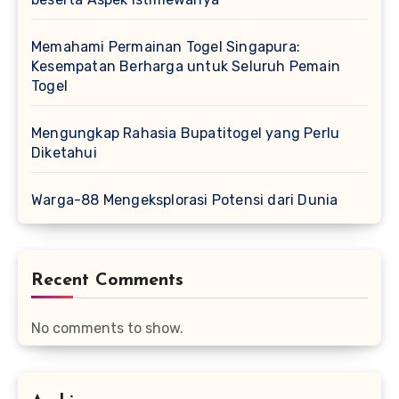
Memahami Permainan Togel Singapura:
Kesempatan Berharga untuk Seluruh Pemain
Togel
Mengungkap Rahasia Bupatitogel yang Perlu
Diketahui
Warga-88 Mengeksplorasi Potensi dari Dunia
Recent Comments
No comments to show.