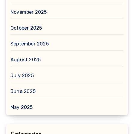
November 2025
October 2025
September 2025
August 2025
July 2025
June 2025
May 2025