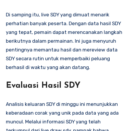
Di samping itu, live SDY yang dimuat menarik
perhatian banyak peserta. Dengan data hasil SDY
yang tepat, pemain dapat merencanakan langkah
berikutnya dalam permainan. Ini juga menyuruh
pentingnya memantau hasil dan mereview data
SDY secara rutin untuk memperbaiki peluang
berhasil di waktu yang akan datang.
Evaluasi Hasil SDY
Analisis keluaran SDY di minggu ini menunjukkan
keberadaan corak yang unik pada data yang ada
muncul. Melalui informasi SDY yang telah
terkumpul dari live draw sdy, nampak bahwa