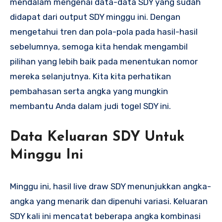
mendalam mengenai data-data SDY yang sudah
didapat dari output SDY minggu ini. Dengan
mengetahui tren dan pola-pola pada hasil-hasil
sebelumnya, semoga kita hendak mengambil
pilihan yang lebih baik pada menentukan nomor
mereka selanjutnya. Kita kita perhatikan
pembahasan serta angka yang mungkin
membantu Anda dalam judi togel SDY ini.
Data Keluaran SDY Untuk
Minggu Ini
Minggu ini, hasil live draw SDY menunjukkan angka-
angka yang menarik dan dipenuhi variasi. Keluaran
SDY kali ini mencatat beberapa angka kombinasi