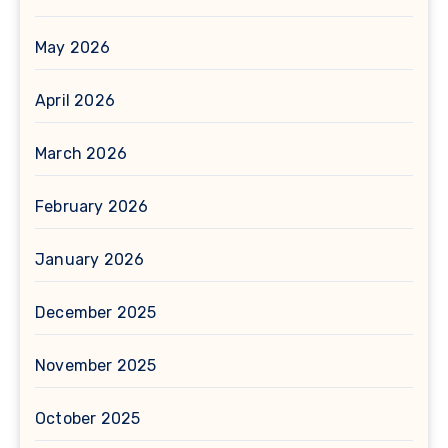
May 2026
April 2026
March 2026
February 2026
January 2026
December 2025
November 2025
October 2025