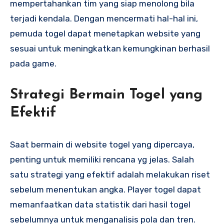
mempertahankan tim yang siap menolong bila
terjadi kendala. Dengan mencermati hal-hal ini,
pemuda togel dapat menetapkan website yang
sesuai untuk meningkatkan kemungkinan berhasil
pada game.
Strategi Bermain Togel yang
Efektif
Saat bermain di website togel yang dipercaya,
penting untuk memiliki rencana yg jelas. Salah
satu strategi yang efektif adalah melakukan riset
sebelum menentukan angka. Player togel dapat
memanfaatkan data statistik dari hasil togel
sebelumnya untuk menganalisis pola dan tren.