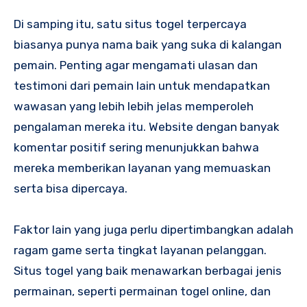
Di samping itu, satu situs togel terpercaya
biasanya punya nama baik yang suka di kalangan
pemain. Penting agar mengamati ulasan dan
testimoni dari pemain lain untuk mendapatkan
wawasan yang lebih lebih jelas memperoleh
pengalaman mereka itu. Website dengan banyak
komentar positif sering menunjukkan bahwa
mereka memberikan layanan yang memuaskan
serta bisa dipercaya.
Faktor lain yang juga perlu dipertimbangkan adalah
ragam game serta tingkat layanan pelanggan.
Situs togel yang baik menawarkan berbagai jenis
permainan, seperti permainan togel online, dan