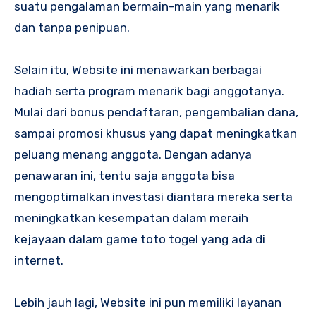
suatu pengalaman bermain-main yang menarik
dan tanpa penipuan.
Selain itu, Website ini menawarkan berbagai
hadiah serta program menarik bagi anggotanya.
Mulai dari bonus pendaftaran, pengembalian dana,
sampai promosi khusus yang dapat meningkatkan
peluang menang anggota. Dengan adanya
penawaran ini, tentu saja anggota bisa
mengoptimalkan investasi diantara mereka serta
meningkatkan kesempatan dalam meraih
kejayaan dalam game toto togel yang ada di
internet.
Lebih jauh lagi, Website ini pun memiliki layanan