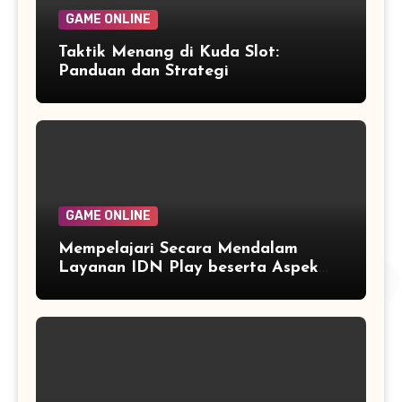
GAME ONLINE
Taktik Menang di Kuda Slot:
Panduan dan Strategi
GAME ONLINE
Mempelajari Secara Mendalam
Layanan IDN Play beserta Aspek
Istimewanya