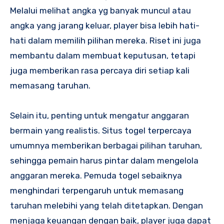
Melalui melihat angka yg banyak muncul atau
angka yang jarang keluar, player bisa lebih hati-
hati dalam memilih pilihan mereka. Riset ini juga
membantu dalam membuat keputusan, tetapi
juga memberikan rasa percaya diri setiap kali
memasang taruhan.
Selain itu, penting untuk mengatur anggaran
bermain yang realistis. Situs togel terpercaya
umumnya memberikan berbagai pilihan taruhan,
sehingga pemain harus pintar dalam mengelola
anggaran mereka. Pemuda togel sebaiknya
menghindari terpengaruh untuk memasang
taruhan melebihi yang telah ditetapkan. Dengan
menjaga keuangan dengan baik, player juga dapat