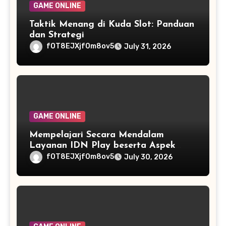
GAME ONLINE
Taktik Menang di Kuda Slot: Panduan
dan Strategi
fOT8EJXjf0m8ov5
July 31, 2026
GAME ONLINE
Mempelajari Secara Mendalam
Layanan IDN Play beserta Aspek
Istimewanya
fOT8EJXjf0m8ov5
July 30, 2026