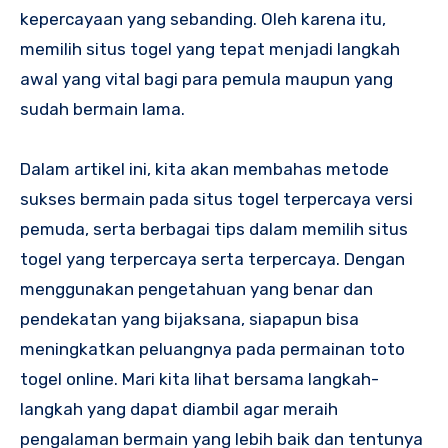
kepercayaan yang sebanding. Oleh karena itu,
memilih situs togel yang tepat menjadi langkah
awal yang vital bagi para pemula maupun yang
sudah bermain lama.
Dalam artikel ini, kita akan membahas metode
sukses bermain pada situs togel terpercaya versi
pemuda, serta berbagai tips dalam memilih situs
togel yang terpercaya serta terpercaya. Dengan
menggunakan pengetahuan yang benar dan
pendekatan yang bijaksana, siapapun bisa
meningkatkan peluangnya pada permainan toto
togel online. Mari kita lihat bersama langkah-
langkah yang dapat diambil agar meraih
pengalaman bermain yang lebih baik dan tentunya