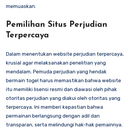
memuaskan.
Pemilihan Situs Perjudian
Terpercaya
Dalam menentukan website perjudian terpercaya,
krusial agar melaksanakan penelitian yang
mendalam. Pemuda perjudian yang hendak
bermain togel harus memastikan bahwa website
itu memiliki lisensi resmi dan diawasi oleh pihak
otoritas perjudian yang diakui oleh otoritas yang
terpercaya. Ini memberi kepastian bahwa
permainan berlangsung dengan adil dan
transparan, serta melindungi hak-hak pemainnya.