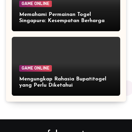
GAME ONLINE
Memahami Permainan Togel
Singapura: Kesempatan Berharga
untuk Seluruh Pemain Togel
GAME ONLINE
Mengungkap Rahasia Bupatitogel
yang Perlu Diketahui