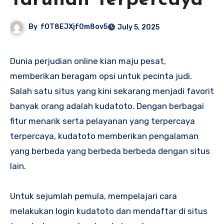
Taruhan Terpercaya
By
fOT8EJXjf0m8ov5
July 5, 2025
Dunia perjudian online kian maju pesat,
memberikan beragam opsi untuk pecinta judi.
Salah satu situs yang kini sekarang menjadi favorit
banyak orang adalah kudatoto. Dengan berbagai
fitur menarik serta pelayanan yang terpercaya
terpercaya, kudatoto memberikan pengalaman
yang berbeda yang berbeda berbeda dengan situs
lain.
Untuk sejumlah pemula, mempelajari cara
melakukan login kudatoto dan mendaftar di situs