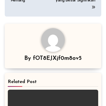
Menang
yang Besar Signifikan
By
fOT8EJXjf0m8ov5
Related Post