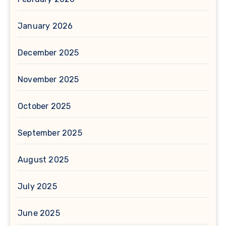
January 2026
December 2025
November 2025
October 2025
September 2025
August 2025
July 2025
June 2025