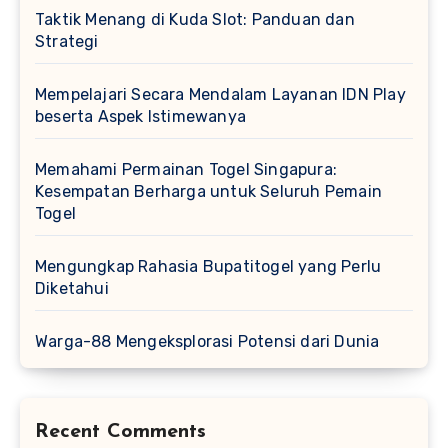
Taktik Menang di Kuda Slot: Panduan dan
Strategi
Mempelajari Secara Mendalam Layanan IDN Play
beserta Aspek Istimewanya
Memahami Permainan Togel Singapura:
Kesempatan Berharga untuk Seluruh Pemain
Togel
Mengungkap Rahasia Bupatitogel yang Perlu
Diketahui
Warga-88 Mengeksplorasi Potensi dari Dunia
Recent Comments