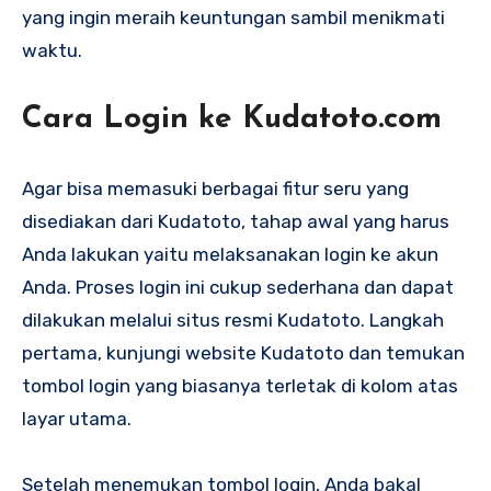
yang ingin meraih keuntungan sambil menikmati
waktu.
Cara Login ke Kudatoto.com
Agar bisa memasuki berbagai fitur seru yang
disediakan dari Kudatoto, tahap awal yang harus
Anda lakukan yaitu melaksanakan login ke akun
Anda. Proses login ini cukup sederhana dan dapat
dilakukan melalui situs resmi Kudatoto. Langkah
pertama, kunjungi website Kudatoto dan temukan
tombol login yang biasanya terletak di kolom atas
layar utama.
Setelah menemukan tombol login, Anda bakal