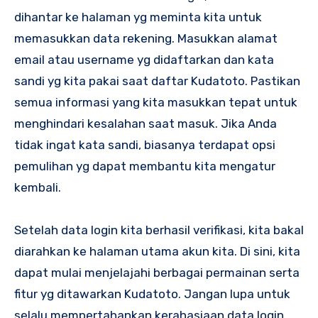
dihantar ke halaman yg meminta kita untuk
memasukkan data rekening. Masukkan alamat
email atau username yg didaftarkan dan kata
sandi yg kita pakai saat daftar Kudatoto. Pastikan
semua informasi yang kita masukkan tepat untuk
menghindari kesalahan saat masuk. Jika Anda
tidak ingat kata sandi, biasanya terdapat opsi
pemulihan yg dapat membantu kita mengatur
kembali.
Setelah data login kita berhasil verifikasi, kita bakal
diarahkan ke halaman utama akun kita. Di sini, kita
dapat mulai menjelajahi berbagai permainan serta
fitur yg ditawarkan Kudatoto. Jangan lupa untuk
selalu mempertahankan kerahasiaan data login