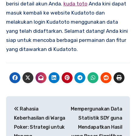
berisi detail akun Anda.
kuda toto
Anda kini dapat
masuk kembali ke website Kudatoto dan
melakukan login Kudatoto menggunakan data
yang telah didaftarkan. Selamat datang! Anda kini
siap untuk mencoba berbagai permainan dan fitur
yang ditawarkan di Kudatoto.
Post
Rahasia
Mempergunakan Data
navigation
Keberhasilan di Warga
Statistik SDY guna
Poker: Strategi untuk
Mendapatkan Hasil