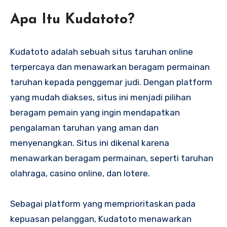
Apa Itu Kudatoto?
Kudatoto adalah sebuah situs taruhan online
terpercaya dan menawarkan beragam permainan
taruhan kepada penggemar judi. Dengan platform
yang mudah diakses, situs ini menjadi pilihan
beragam pemain yang ingin mendapatkan
pengalaman taruhan yang aman dan
menyenangkan. Situs ini dikenal karena
menawarkan beragam permainan, seperti taruhan
olahraga, casino online, dan lotere.
Sebagai platform yang memprioritaskan pada
kepuasan pelanggan, Kudatoto menawarkan