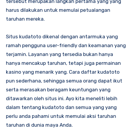
tersebut merupakan langkah pertama yang yang
harus dilakukan untuk memulai petualangan
taruhan mereka.
Situs kudatoto dikenal dengan antarmuka yang
ramah pengguna user-friendly dan keamanan yang
terjamin. Layanan yang tersedia bukan hanya
hanya mencakup taruhan, tetapi juga permainan
kasino yang menarik yang. Cara daftar kudatoto
pun sederhana, sehingga semua orang dapat ikut
serta merasakan beragam keuntungan yang
ditawarkan oleh situs ini. Ayo kita meneliti lebih
dalam tentang kudatoto dan semua yang yang
perlu anda pahami untuk memulai aksi taruhan
taruhan di dunia maya Anda.