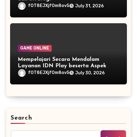
fOT8EJXjf0m8ov5
July 31, 2026
GAME ONLINE
Mempelajari Secara Mendalam
Layanan IDN Play beserta Aspek
Istimewanya
fOT8EJXjf0m8ov5
July 30, 2026
Search