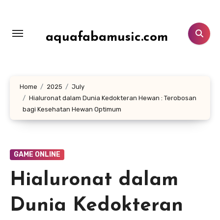
Skip
to
content
aquafabamusic.com
Home
2025
July
Hialuronat dalam Dunia Kedokteran Hewan : Terobosan
bagi Kesehatan Hewan Optimum
GAME ONLINE
Hialuronat dalam
Dunia Kedokteran