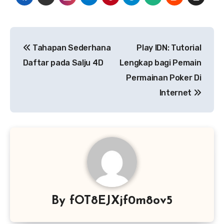
Post
Tahapan Sederhana
Play IDN: Tutorial
navigation
Daftar pada Salju 4D
Lengkap bagi Pemain
Permainan Poker Di
Internet
By
fOT8EJXjf0m8ov5