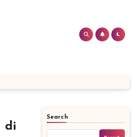
Search
 di