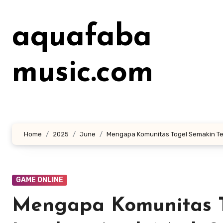
Skip
to
aquafaba
content
music.com
Home
2025
June
Mengapa Komunitas Togel Semakin T
GAME ONLINE
Mengapa Komunitas T