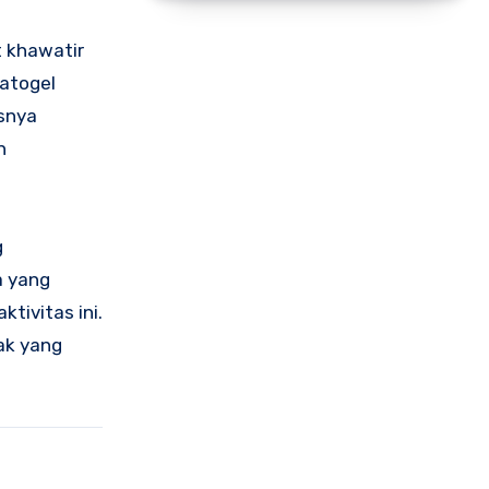
t khawatir
atogel
snya
n
g
a yang
tivitas ini.
ak yang