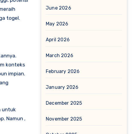
ggi, potensi
June 2026
 meraih
a togel.
May 2026
April 2026
kannya.
March 2026
lam konteks
February 2026
pun impian.
yang
January 2026
December 2025
n untuk
p. Namun ,
November 2025