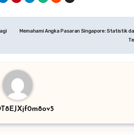
agi
Memahami Angka Pasaran Singapore: Statistik d
Te
OT8EJXjf0m8ov5