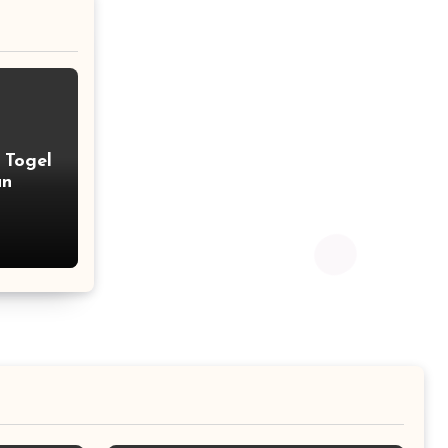
 Togel
an
uh