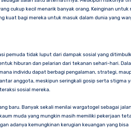
ebagai salah satu alternatifnya. Meskipun risikonya tin
ng cukup kecil menarik banyak orang. Keinginan untuk
g kuat bagi mereka untuk masuk dalam dunia yang warg
si pemuda tidak luput dari dampak sosial yang ditimbul
entuk hiburan dan pelarian dari tekanan sehari-hari. Da
mana individu dapat berbagi pengalaman, strategi, mau
antar anggota, meskipun seringkali gosip serta stigma 
teraksi sosial mereka.
ang baru. Banyak sekali menilai wargatogel sebagai jala
kaum muda yang mungkin masih memiliki pekerjaan teta
engan adanya kemungkinan kerugian keuangan yang bisa