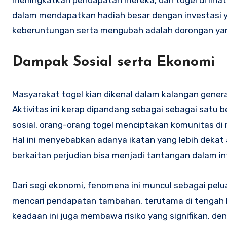
meningkatkan pendapatan mereka, dan togel di lihat s
dalam mendapatkan hadiah besar dengan investasi ya
keberuntungan serta mengubah adalah dorongan yan
Dampak Sosial serta Ekonomi
Masyarakat togel kian dikenal dalam kalangan genera
Aktivitas ini kerap dipandang sebagai sebagai satu b
sosial, orang-orang togel menciptakan komunitas di 
Hal ini menyebabkan adanya ikatan yang lebih dekat 
berkaitan perjudian bisa menjadi tantangan dalam in
Dari segі ekonomi, fenomena ini muncul sebagai pelu
mencari pendapatan tambahan, terutama di tengah 
keadaan ini juga membawa risiko yang signifikan, d