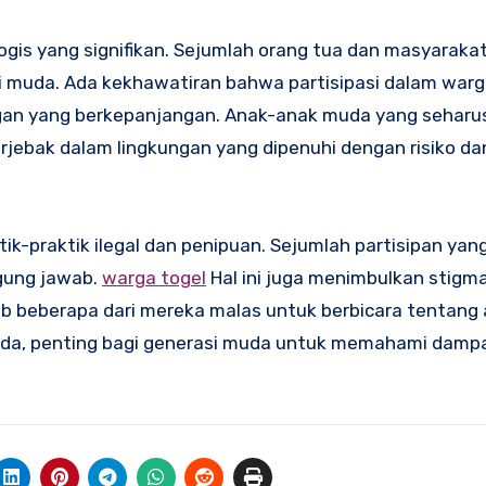
logis yang signifikan. Sejumlah orang tua dan masyaraka
i muda. Ada kekhawatiran bahwa partisipasi dalam warg
an yang berkepanjangan. Anak-anak muda yang seharu
erjebak dalam lingkungan yang dipenuhi dengan risiko da
ktik-praktik ilegal dan penipuan. Sejumlah partisipan yan
gung jawab.
warga togel
Hal ini juga menimbulkan stigm
b beberapa dari mereka malas untuk berbicara tentang ak
ada, penting bagi generasi muda untuk memahami damp