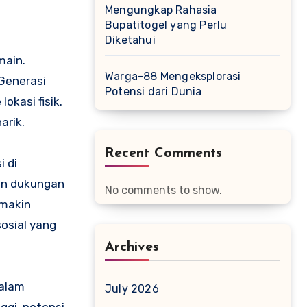
Mengungkap Rahasia
Bupatitogel yang Perlu
Diketahui
main.
Warga-88 Mengeksplorasi
 Generasi
Potensi dari Dunia
okasi fisik.
arik.
Recent Comments
i di
an dukungan
No comments to show.
emakin
sosial yang
Archives
dalam
July 2026