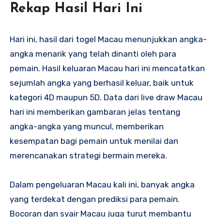
Rekap Hasil Hari Ini
Hari ini, hasil dari togel Macau menunjukkan angka-
angka menarik yang telah dinanti oleh para
pemain. Hasil keluaran Macau hari ini mencatatkan
sejumlah angka yang berhasil keluar, baik untuk
kategori 4D maupun 5D. Data dari live draw Macau
hari ini memberikan gambaran jelas tentang
angka-angka yang muncul, memberikan
kesempatan bagi pemain untuk menilai dan
merencanakan strategi bermain mereka.
Dalam pengeluaran Macau kali ini, banyak angka
yang terdekat dengan prediksi para pemain.
Bocoran dan syair Macau juga turut membantu