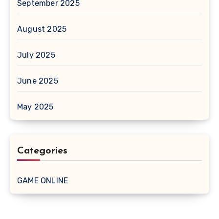
September 2025
August 2025
July 2025
June 2025
May 2025
Categories
GAME ONLINE