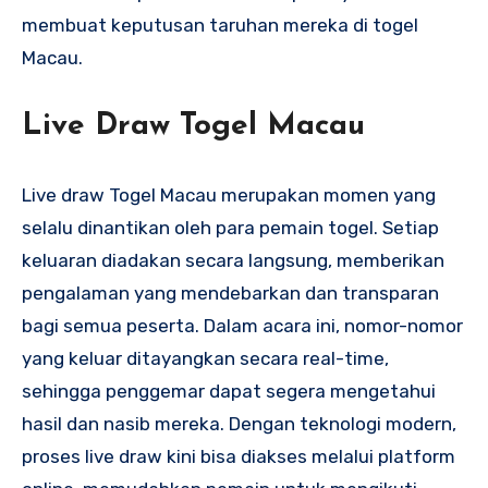
membuat keputusan taruhan mereka di togel
Macau.
Live Draw Togel Macau
Live draw Togel Macau merupakan momen yang
selalu dinantikan oleh para pemain togel. Setiap
keluaran diadakan secara langsung, memberikan
pengalaman yang mendebarkan dan transparan
bagi semua peserta. Dalam acara ini, nomor-nomor
yang keluar ditayangkan secara real-time,
sehingga penggemar dapat segera mengetahui
hasil dan nasib mereka. Dengan teknologi modern,
proses live draw kini bisa diakses melalui platform