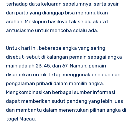
terhadap data keluaran sebelumnya, serta syair
dan paito yang dianggap bisa menunjukkan
arahan. Meskipun hasilnya tak selalu akurat,
antusiasme untuk mencoba selalu ada.
Untuk hari ini, beberapa angka yang sering
disebut-sebut di kalangan pemain sebagai angka
main adalah 23, 45, dan 67. Namun, pemain
disarankan untuk tetap menggunakan naluri dan
pengalaman pribadi dalam memilih angka.
Mengkombinasikan berbagai sumber informasi
dapat memberikan sudut pandang yang lebih luas
dan membantu dalam menentukan pilihan angka di
togel Macau.