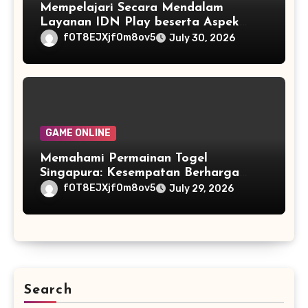
Mempelajari Secara Mendalam
Layanan IDN Play beserta Aspek
Istimewanya
fOT8EJXjf0m8ov5
July 30, 2026
GAME ONLINE
Memahami Permainan Togel
Singapura: Kesempatan Berharga
untuk Seluruh Pemain Togel
fOT8EJXjf0m8ov5
July 29, 2026
Search