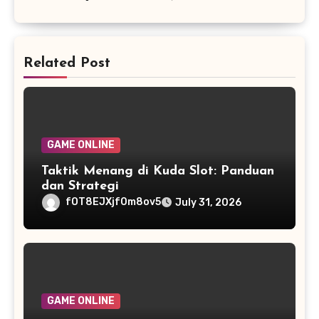
Related Post
GAME ONLINE
Taktik Menang di Kuda Slot: Panduan
dan Strategi
fOT8EJXjf0m8ov5
July 31, 2026
GAME ONLINE