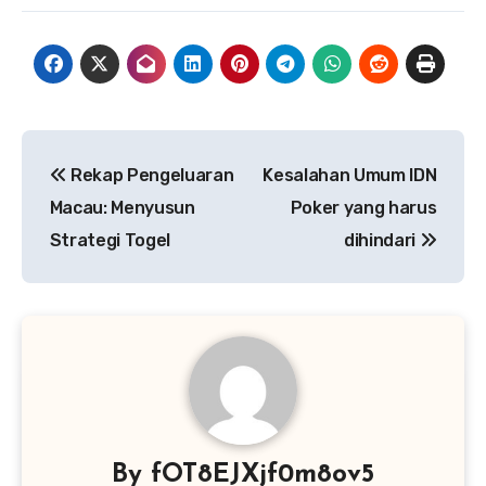
Post
Rekap Pengeluaran
Kesalahan Umum IDN
navigation
Macau: Menyusun
Poker yang harus
Strategi Togel
dihindari
By
fOT8EJXjf0m8ov5